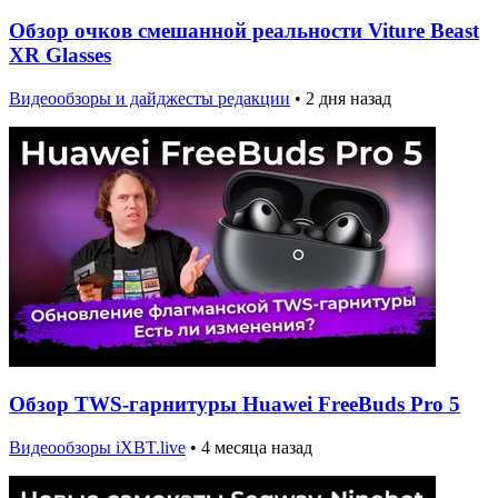
Обзор очков смешанной реальности Viture Beast
XR Glasses
Видеообзоры и дайджесты редакции
•
2 дня назад
Обзор TWS-гарнитуры Huawei FreeBuds Pro 5
Видеообзоры iXBT.live
•
4 месяца назад