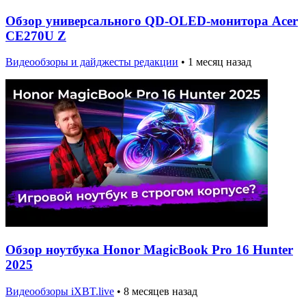
Обзор универсального QD-OLED-монитора Acer
CE270U Z
Видеообзоры и дайджесты редакции
•
1 месяц назад
Обзор ноутбука Honor MagicBook Pro 16 Hunter
2025
Видеообзоры iXBT.live
•
8 месяцев назад