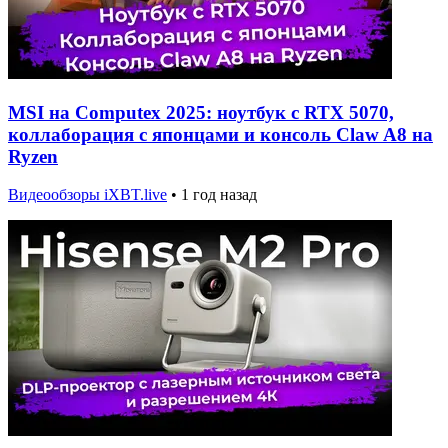
MSI на Computex 2025: ноутбук с RTX 5070,
коллаборация с японцами и консоль Claw A8 на
Ryzen
Видеообзоры iXBT.live
•
1 год назад