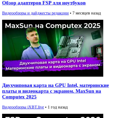
Обзор адаптеров FSP для ноутбуков
Видеообзоры и дайджесты редакции
•
7 месяцев назад
Двухчиповая карта на GPU Intel, материнские
платы и видеокарта с экраном. MaxSun на
Computex 2025
Видеообзоры iXBT.live
•
1 год назад