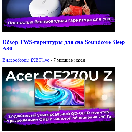
Обзор TWS-гарнитуры для сна Soundcore Sleep
A30
Видеообзоры iXBT.live
•
7 месяцев назад