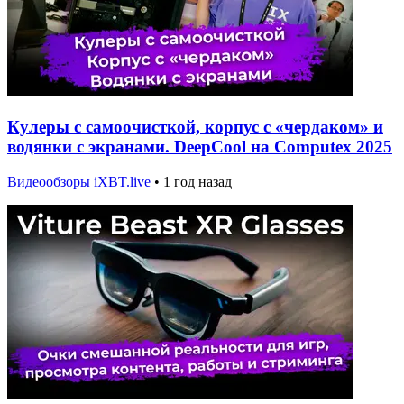
Кулеры с самоочисткой, корпус с «чердаком» и
водянки с экранами. DeepCool на Computex 2025
Видеообзоры iXBT.live
•
1 год назад