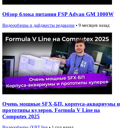
Обзор блока питания FSP Advan GM 1000W
Видеообзоры и дайджесты редакции
•
9 месяцев назад
Очень мощные SFX-БП, корпуса-аквариумы и
прототипы кулеров. Formula V Line на
Computex 2025
Видеообзоры iXBT.live
•
1 год назад