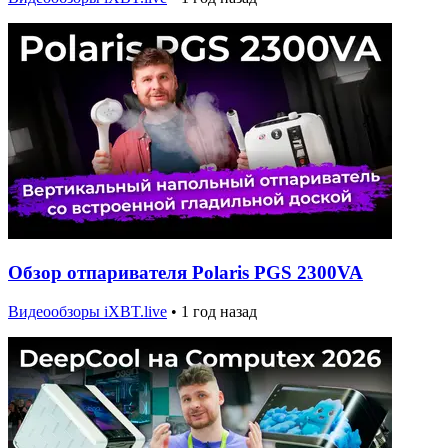
Обзор отпаривателя Polaris PGS 2300VA
Видеообзоры iXBT.live
•
1 год назад