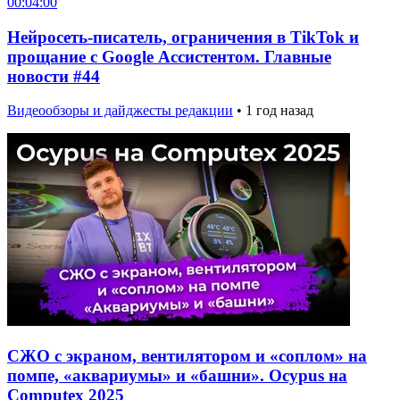
00:04:00
Нейросеть-писатель, ограничения в TikTok и
прощание с Google Ассистентом. Главные
новости #44
Видеообзоры и дайджесты редакции
•
1 год назад
СЖО с экраном, вентилятором и «соплом» на
помпе, «аквариумы» и «башни». Ocypus на
Computex 2025