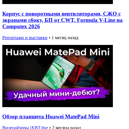
Корпус с поворотными вентиляторами, СЖО с
экранами сбоку, БП от CWT. Formula V-Line на
Computex 2026
Репортажи и выставки
•
1 месяц назад
Обзор планшета Huawei MatePad Mini
Видеообзоры iXBT.live
•
2 месяца назад