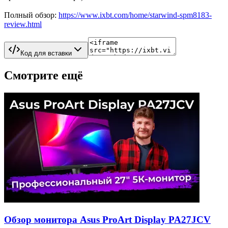
Полный обзор:
https://www.ixbt.com/home/starwind-spm8183-
review.html
Код для вставки
Смотрите ещё
Обзор монитора Asus ProArt Display PA27JCV