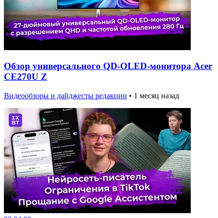
Обзор универсального QD-OLED-монитора Acer
CE270U Z
Видеообзоры и дайджесты редакции
•
1 месяц назад