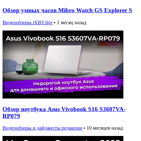
Обзор умных часов Mibro Watch GS Explorer S
Видеообзоры iXBT.live
•
1 месяц назад
Обзор ноутбука Asus Vivobook S16 S3607VA-
RP079
Видеообзоры и дайджесты редакции
•
10 месяцев назад