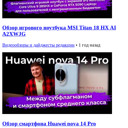
Обзор игрового ноутбука MSI Titan 18 HX AI
A2XWJG
Видеообзоры и дайджесты редакции
•
1 год назад
Обзор смартфона Huawei nova 14 Pro