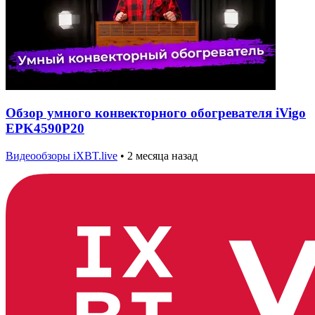
Обзор умного конвекторного обогревателя iVigo
EPK4590P20
Видеообзоры iXBT.live
•
2 месяца назад