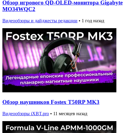
Обзор игрового QD-OLED-монитора Gigabyte
MO34WQC2
Видеообзоры и дайджесты редакции
•
1 год назад
Обзор наушников Fostex T50RP MK3
Видеообзоры iXBT.pro
•
11 месяцев назад