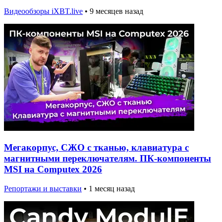
Видеообзоры iXBT.live
•
9 месяцев назад
Мегакорпус, СЖО с тканью, клавиатура с
магнитными переключателям. ПК-компоненты
MSI на Computex 2026
Репортажи и выставки
•
1 месяц назад