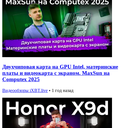
Двухчиповая карта на GPU Intel, материнские
платы и видеокарта с экраном. MaxSun на
Computex 2025
Видеообзоры iXBT.live
•
1 год назад