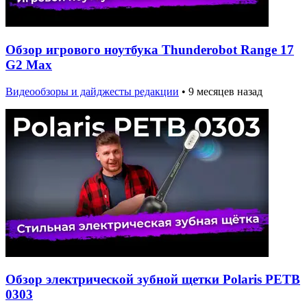
Обзор игрового ноутбука Thunderobot Range 17
G2 Max
Видеообзоры и дайджесты редакции
•
9 месяцев назад
Обзор электрической зубной щетки Polaris PETB
0303