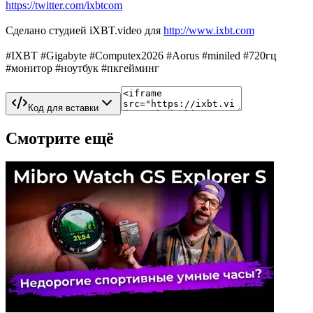
https://twitter.com/ixbtcom
Сделано студией iXBT.video для
http://www.ixbt.com
#IXBT #Gigabyte #Computex2026 #Aorus #miniled #720гц
#монитор #ноутбук #пкгейминг
Код для вставки
Смотрите ещё