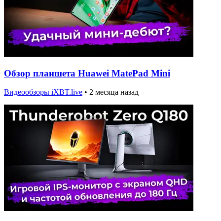
Обзор планшета Huawei MatePad Mini
Видеообзоры iXBT.live
•
2 месяца назад