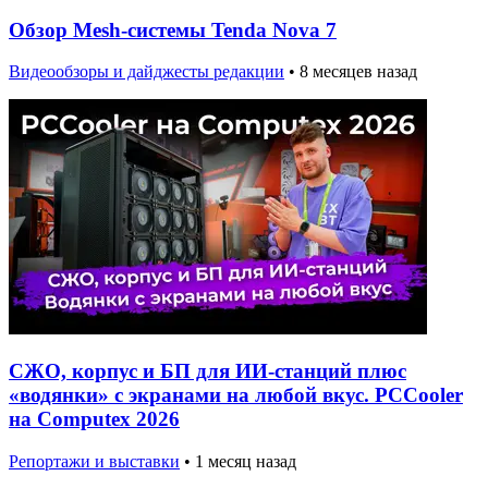
Обзор Mesh-системы Tenda Nova 7
Видеообзоры и дайджесты редакции
•
8 месяцев назад
СЖО, корпус и БП для ИИ-станций плюс
«водянки» с экранами на любой вкус. PCCooler
на Computex 2026
Репортажи и выставки
•
1 месяц назад