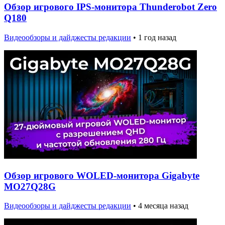
Обзор игрового IPS-монитора Thunderobot Zero
Q180
Видеообзоры и дайджесты редакции
•
1 год назад
Обзор игрового WOLED-монитора Gigabyte
MO27Q28G
Видеообзоры и дайджесты редакции
•
4 месяца назад