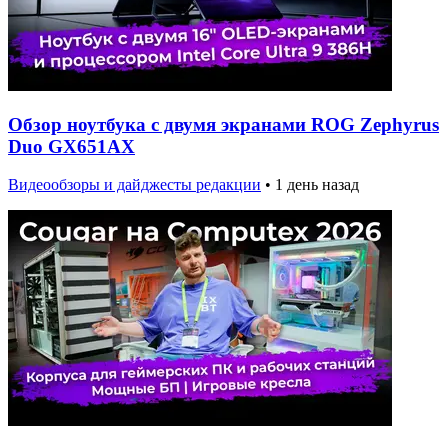
Обзор ноутбука с двумя экранами ROG Zephyrus
Duo GX651AX
Видеообзоры и дайджесты редакции
•
1 день назад