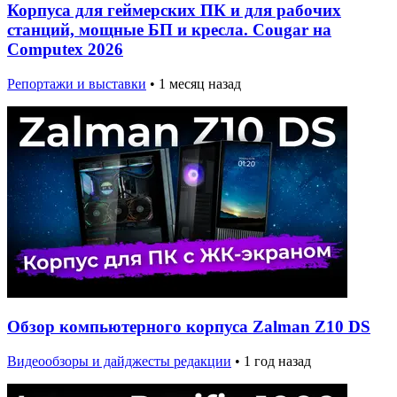
Корпуса для геймерских ПК и для рабочих
станций, мощные БП и кресла. Cougar на
Computex 2026
Репортажи и выставки
•
1 месяц назад
Обзор компьютерного корпуса Zalman Z10 DS
Видеообзоры и дайджесты редакции
•
1 год назад