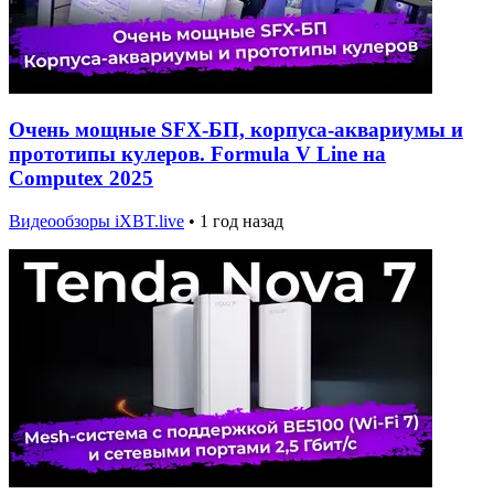
Очень мощные SFX-БП, корпуса-аквариумы и
прототипы кулеров. Formula V Line на
Computex 2025
Видеообзоры iXBT.live
•
1 год назад