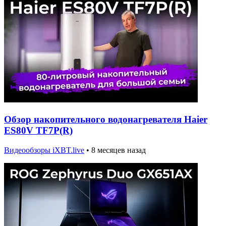
Обзор накопительного водонагревателя Haier
ES80V TF7P(R)
Видеообзоры iXBT.live
•
8 месяцев назад