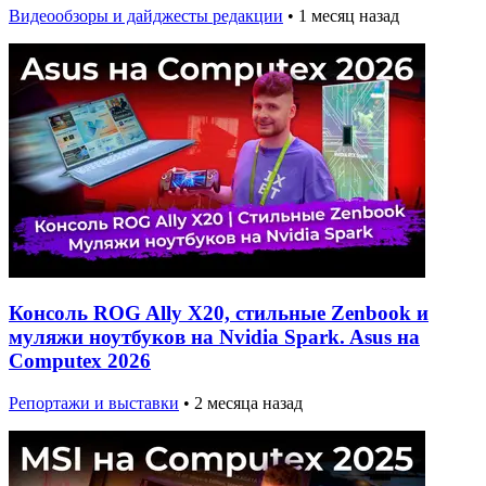
Видеообзоры и дайджесты редакции
•
1 месяц назад
Консоль ROG Ally X20, стильные Zenbook и
муляжи ноутбуков на Nvidia Spark. Asus на
Computex 2026
Репортажи и выставки
•
2 месяца назад