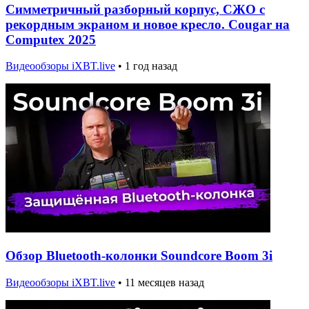
Симметричный разборный корпус, СЖО с
рекордным экраном и новое кресло. Cougar на
Computex 2025
Видеообзоры iXBT.live
•
1 год назад
Обзор Bluetooth-колонки Soundcore Boom 3i
Видеообзоры iXBT.live
•
11 месяцев назад