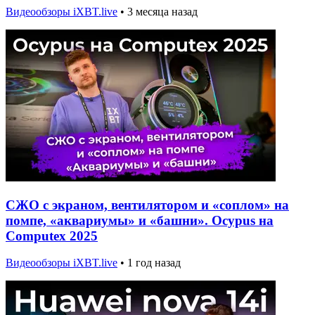
Видеообзоры iXBT.live
•
3 месяца назад
СЖО с экраном, вентилятором и «соплом» на
помпе, «аквариумы» и «башни». Ocypus на
Computex 2025
Видеообзоры iXBT.live
•
1 год назад