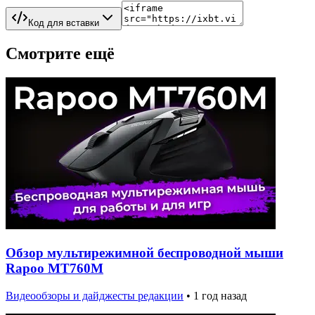
Код для вставки
Смотрите ещё
Обзор мультирежимной беспроводной мыши
Rapoo MT760M
Видеообзоры и дайджесты редакции
•
1 год назад