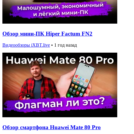
Обзор мини-ПК Hiper Factum FN2
Видеообзоры iXBT.live
•
1 год назад
Обзор смартфона Huawei Mate 80 Pro