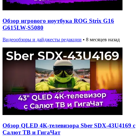
Обзор игрового ноутбука ROG Strix G16
G615LW-S5080
Видеообзоры и дайджесты редакции
•
8 месяцев назад
Обзор QLED 4К-телевизора Sber SDX-43U4169 с
Салют ТВ и ГигаЧат