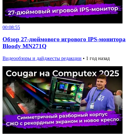
00:08:55
Обзор 27-дюймового игрового IPS-монитора
Bloody MN271Q
Видеообзоры и дайджесты редакции
•
1 год назад