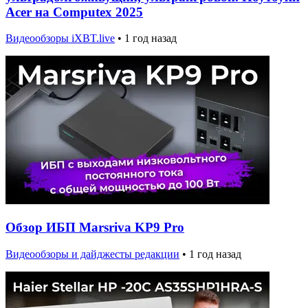
Acer на Computex 2025
Видеообзоры iXBT.live
•
1 год назад
Обзор ИБП Marsriva KP9 Pro
Видеообзоры и дайджесты редакции
•
1 год назад