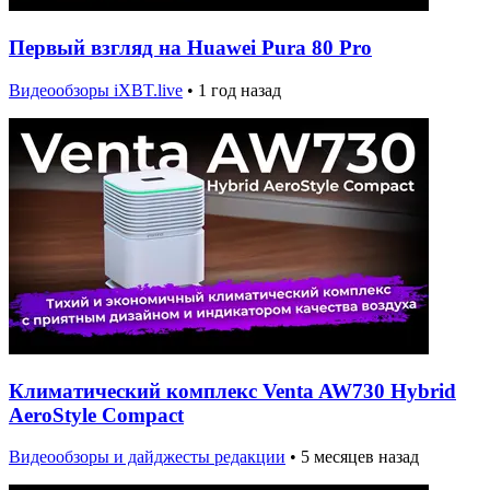
Первый взгляд на Huawei Pura 80 Pro
Видеообзоры iXBT.live
•
1 год назад
Климатический комплекс Venta AW730 Hybrid
AeroStyle Compact
Видеообзоры и дайджесты редакции
•
5 месяцев назад