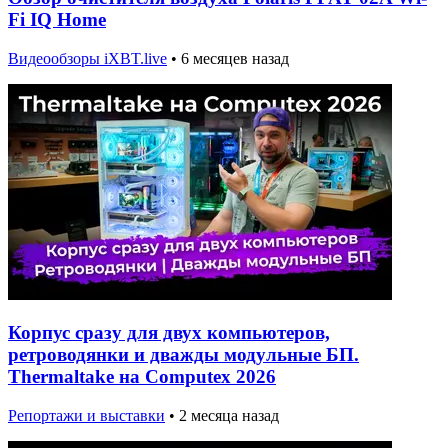
Fi IQ Home
Видеообзоры iXBT.live
•
6 месяцев назад
Корпус сразу для двух компьютеров,
ретроводянки и дважды модульные БП.
Thermaltake на Computex 2026
Репортажи и выставки
•
2 месяца назад