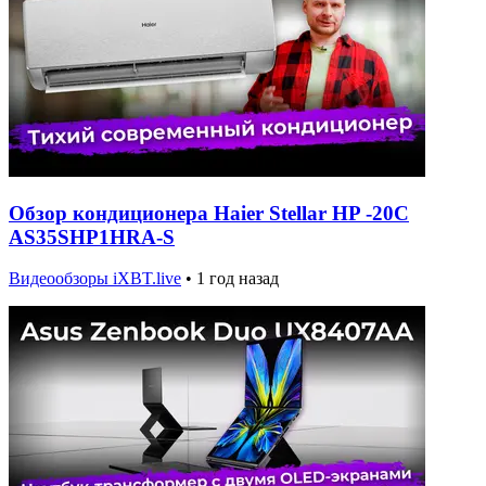
Обзор кондиционера Haier Stellar HP -20C
AS35SHP1HRA-S
Видеообзоры iXBT.live
•
1 год назад