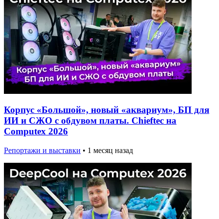
Корпус «Большой», новый «аквариум», БП для
ИИ и СЖО с обдувом платы. Chieftec на
Computex 2026
Репортажи и выставки
•
1 месяц назад