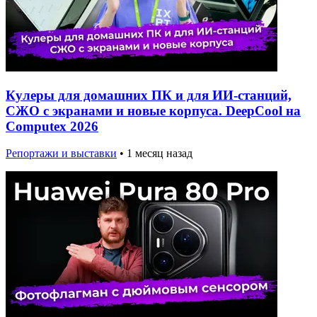
Кулеры для домашних ПК и для ИИ-станций,
СЖО с экранами и новые корпуса. DeepCool на
Computex 2026
Репортажи и выставки
•
1 месяц назад