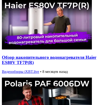
Обзор накопительного водонагревателя Haier
ES80V TF7P(R)
Видеообзоры iXBT.live
•
8 месяцев назад