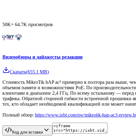
50K
=
64.7K
просмотров
Видеообзоры и дайджесты редакции
Скачать
(
655.1 MB
)
Стоимость MikroTik hAP ac³ примерно в полтора раза выше, че
объемом памяти и возможностями PoE. По производительности
клиентами в диапазоне 2,4 ГГц. По всему остальному — перед 
трафика. Обратной стороной гибкости встроенной прошивки я
тех, кто обладает необходимой квалификацией или может наня
Полный обзор:
https://www.ixbt.com/nw/mikrotik-hap-ac3-review.h
Код для вставки