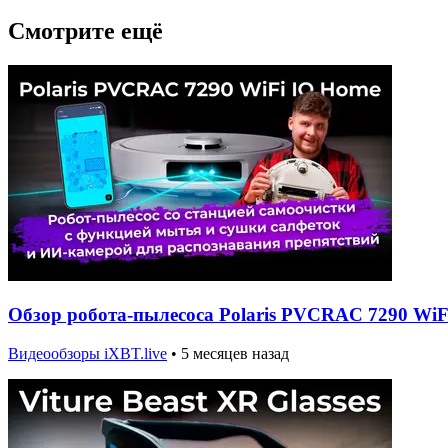
Смотрите ещё
Обзор робота-пылесоса Polaris PVCRAC 7290 WiF
Видеообзоры iXBT.live
•
5 месяцев назад