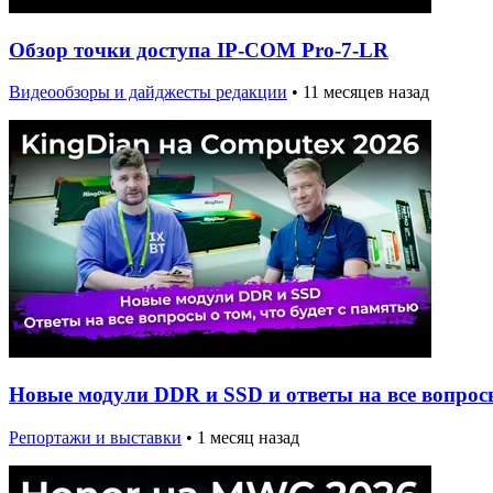
Обзор точки доступа IP-COM Pro-7-LR
Видеообзоры и дайджесты редакции
•
11 месяцев назад
Новые модули DDR и SSD и ответы на все вопросы
Репортажи и выставки
•
1 месяц назад