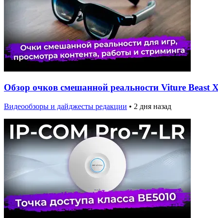
Обзор очков смешанной реальности Viture Beast X
Видеообзоры и дайджесты редакции
•
2 дня назад