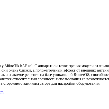
м у MikroTik hAP ac². С аппаратной точки зрения модели отлича
 они очень близки, а положительный эффект от внешних антенн
нами знакомое решение на базе уникальной RouterOS, способное 
вляется относительная сложность использования ее возможносте
ть стороннего администратора для настройки оборудования.
tml