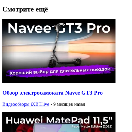
Смотрите ещё
Обзор электросамоката Navee GT3 Pro
Видеообзоры iXBT.live
•
9 месяцев назад