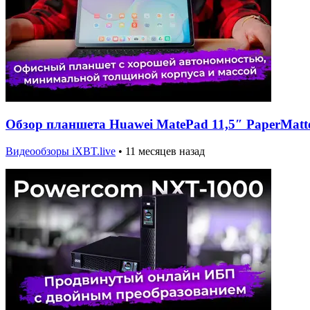
Обзор планшета Huawei MatePad 11,5″ PaperMatte 
Видеообзоры iXBT.live
•
11 месяцев назад