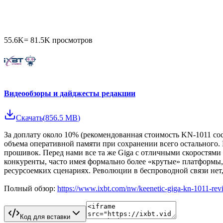
55.6K
=
81.5K
просмотров
Видеообзоры и дайджесты редакции
Скачать
(
856.5 MB
)
За доплату около 10% (рекомендованная стоимость KN-1011 со
объема оперативной памяти при сохранении всего остального. 
прошивок. Перед нами все та же Giga с отличными скоростям
конкуренты, часто имея формально более «крутые» платформы
ресурсоемких сценариях. Революции в беспроводной связи нет, 
Полный обзор:
https://www.ixbt.com/nw/keenetic-giga-kn-1011-rev
Код для вставки