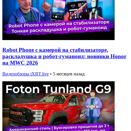
Robot Phone с камерой на стабилизаторе,
раскладушка и робот-гуманоид: новинки Honor
на MWC 2026
Видеообзоры iXBT.live
•
5 месяцев назад