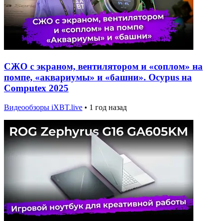
СЖО с экраном, вентилятором и «соплом» на
помпе, «аквариумы» и «башни». Ocypus на
Computex 2025
Видеообзоры iXBT.live
•
1 год назад