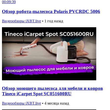
00:09:39
Обзор робота-пылесоса Polaris PVCRDC 5006
Видеообзоры iXBT.live
•
1 год назад
Обзор моющего пылесоса для мебели и ковров
Tineco iCarpet Spot SC051600RU
Видеообзоры iXBT.live
•
4 месяца назад