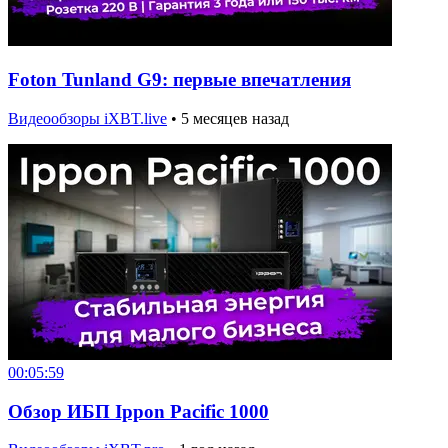
Foton Tunland G9: первые впечатления
Видеообзоры iXBT.live
•
5 месяцев назад
00:05:59
Обзор ИБП Ippon Pacific 1000