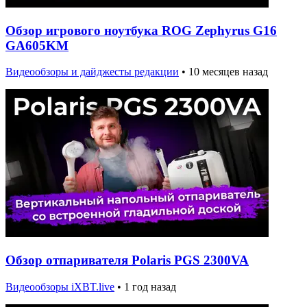
Обзор игрового ноутбука ROG Zephyrus G16
GA605KM
Видеообзоры и дайджесты редакции
•
10 месяцев назад
Обзор отпаривателя Polaris PGS 2300VA
Видеообзоры iXBT.live
•
1 год назад