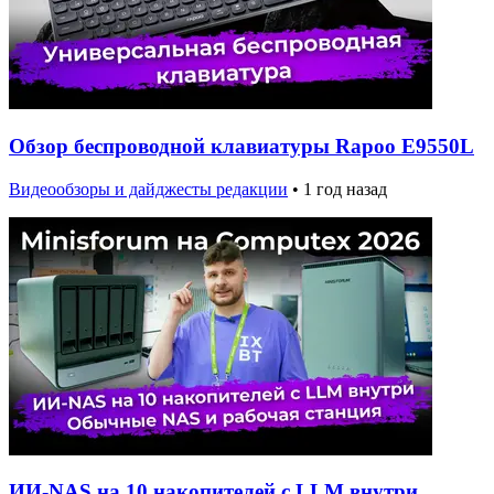
Обзор беспроводной клавиатуры Rapoo E9550L
Видеообзоры и дайджесты редакции
•
1 год назад
ИИ-NAS на 10 накопителей с LLM внутри,