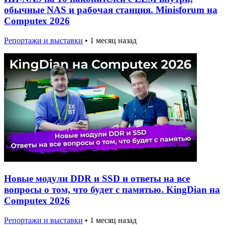
обычные NAS и рабочая станция. Minisforum на
Computex 2026
Репортажи и выставки
•
1 месяц назад
Новые модули DDR и SSD и ответы на все
вопросы о том, что будет с памятью. KingDian на
Computex 2026
Репортажи и выставки
•
1 месяц назад