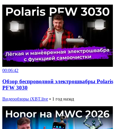
00:06:42
Обзор беспроводной электрошвабры Polaris
PFW 3030
Видеообзоры iXBT.live
•
1 год назад