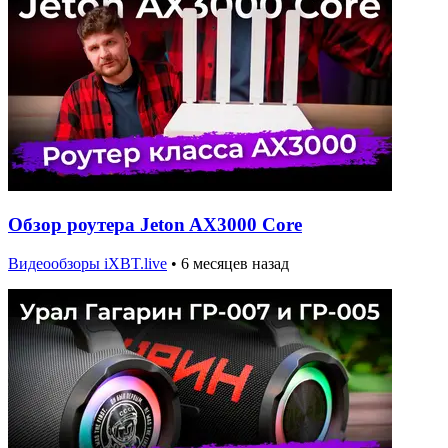
Обзор роутера Jeton AX3000 Core
Видеообзоры iXBT.live
•
6 месяцев назад