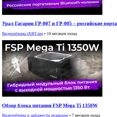
Урал Гагарин ГР-007 и ГР-005 – российские порт
Видеообзоры iXBT.pro
•
10 месяцев назад
Обзор блока питания FSP Mega Ti 1350W
Видеообзоры и дайджесты редакции
•
7 месяцев назад