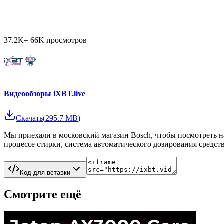
37.2K
=
66K
просмотров
Видеообзоры iXBT.live
Скачать
(
295.7 MB
)
Мы приехали в московский магазин Bosch, чтобы посмотреть на
процессе стирки, система автоматического дозирования средст
Код для вставки
Смотрите ещё