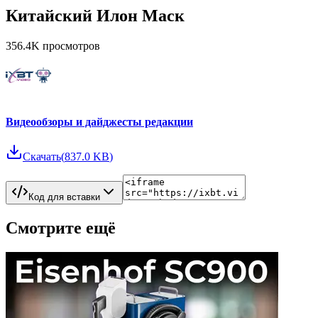
Китайский Илон Маск
356.4K
просмотров
Видеообзоры и дайджесты редакции
Скачать
(
837.0 KB
)
Код для вставки
Смотрите ещё