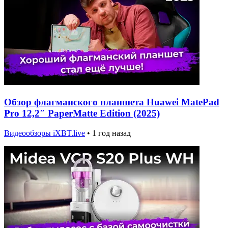
Обзор флагманского планшета Huawei MatePad
Pro 12,2″ PaperMatte Edition (2025)
Видеообзоры iXBT.live
•
1 год назад