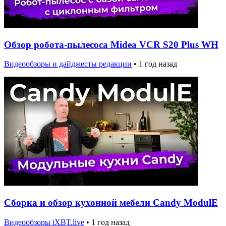
Обзор робота-пылесоса Midea VCR S20 Plus WH
Видеообзоры и дайджесты редакции
•
1 год назад
Сборка и обзор кухонной мебели Candy ModulE
Видеообзоры iXBT.live
•
1 год назад