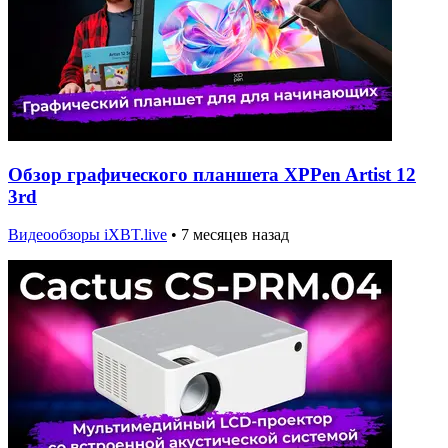
Обзор графического планшета XPPen Artist 12
3rd
Видеообзоры iXBT.live
•
7 месяцев назад