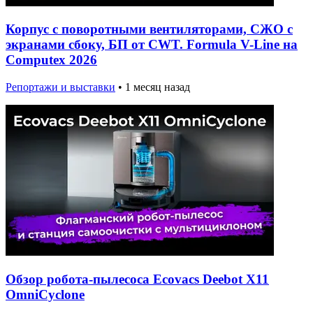
Корпус с поворотными вентиляторами, СЖО с
экранами сбоку, БП от CWT. Formula V-Line на
Computex 2026
Репортажи и выставки
•
1 месяц назад
Обзор робота-пылесоса Ecovacs Deebot X11
OmniCyclone