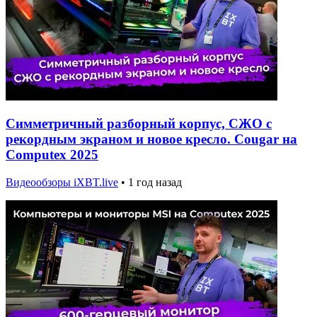
Симметричный разборный корпус, СЖО с
рекордным экраном и новое кресло. Cougar на
Computex 2025
Видеообзоры iXBT.live
•
1 год назад