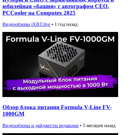
юбилейная «башня» с автографом CEO.
PCCooler на Computex 2025
Видеообзоры iXBT.live
•
1 год назад
Обзор блока питания Formula V-Line FV-
1000GM
Видеообзоры и дайджесты редакции
•
5 месяцев назад