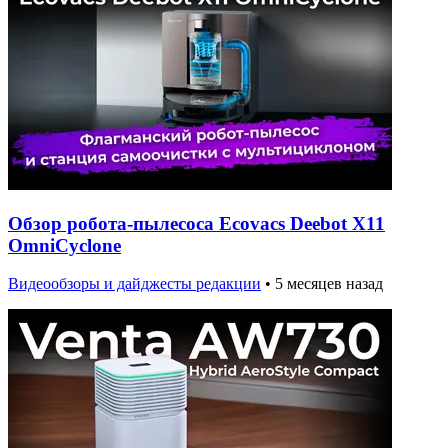
Обзор робота-пылесоса Ecovacs Deebot X11
OmniCyclone
Видеообзоры и дайджесты редакции
•
5 месяцев назад