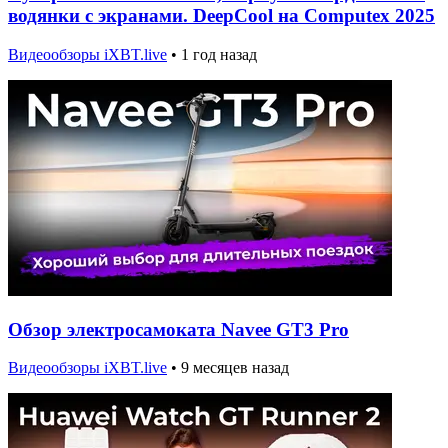
водянки с экранами. DeepCool на Computex 2025
Видеообзоры iXBT.live
•
1 год назад
Обзор электросамоката Navee GT3 Pro
Видеообзоры iXBT.live
•
9 месяцев назад