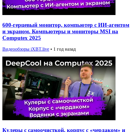
600-герцевый монитор, компьютер с ИИ-агентом
и экраном. Компьютеры и мониторы MSI на
Computex 2025
Видеообзоры iXBT.live
•
1 год назад
Кулеры с самоочисткой, корпус с «чердаком» и