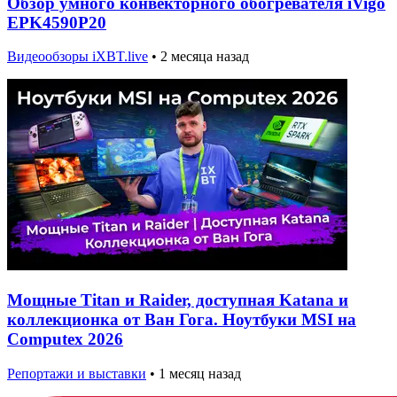
Обзор умного конвекторного обогревателя iVigo
EPK4590P20
Видеообзоры iXBT.live
•
2 месяца назад
Мощные Titan и Raider, доступная Katana и
коллекционка от Ван Гога. Ноутбуки MSI на
Computex 2026
Репортажи и выставки
•
1 месяц назад