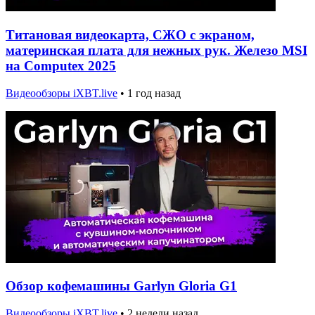
Титановая видеокарта, СЖО с экраном,
материнская плата для нежных рук. Железо MSI
на Computex 2025
Видеообзоры iXBT.live
•
1 год назад
Обзор кофемашины Garlyn Gloria G1
Видеообзоры iXBT.live
•
2 недели назад