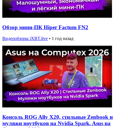
Обзор мини-ПК Hiper Factum FN2
Видеообзоры iXBT.live
•
1 год назад
Консоль ROG Ally X20, стильные Zenbook и
муляжи ноутбуков на Nvidia Spark. Asus на