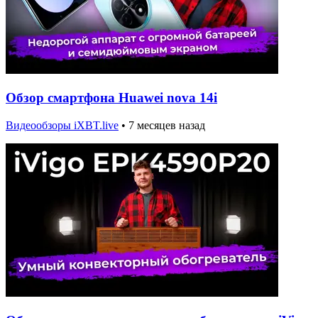
Обзор смартфона Huawei nova 14i
Видеообзоры iXBT.live
•
7 месяцев назад