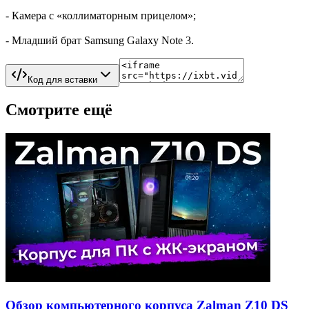
- Камера с «коллиматорным прицелом»;
- Младший брат Samsung Galaxy Note 3.
Код для вставки
Смотрите ещё
Обзор компьютерного корпуса Zalman Z10 DS