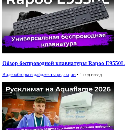
Обзор беспроводной клавиатуры Rapoo E9550L
Видеообзоры и дайджесты редакции
•
1 год назад