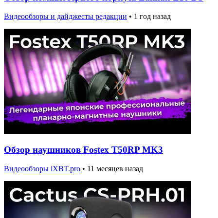
Видеообзоры и дайджесты редакции
•
1 год назад
Обзор наушников Fostex T50RP MK3
Видеообзоры iXBT.pro
•
11 месяцев назад