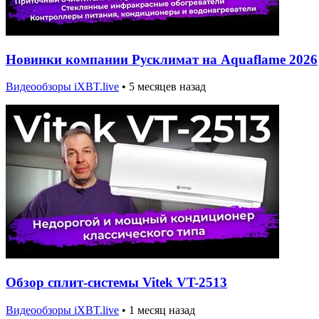
Новинки компании Русклимат на Aquaflame 2026
Видеообзоры iXBT.live
•
5 месяцев назад
Обзор сплит-системы Vitek VT-2513
Видеообзоры iXBT.live
•
1 месяц назад