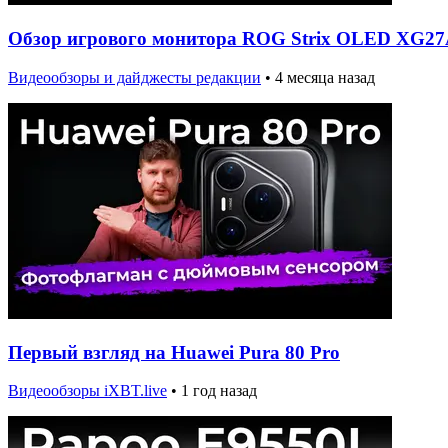
Обзор игрового монитора ROG Strix OLED X
Видеообзоры и дайджесты редакции
•
4 месяца назад
Первый взгляд на Huawei Pura 80 Pro
Видеообзоры iXBT.live
•
1 год назад