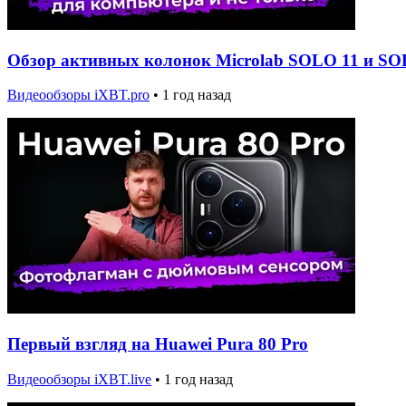
Обзор активных колонок Microlab SOLO 11 и SO
Видеообзоры iXBT.pro
•
1 год назад
Первый взгляд на Huawei Pura 80 Pro
Видеообзоры iXBT.live
•
1 год назад