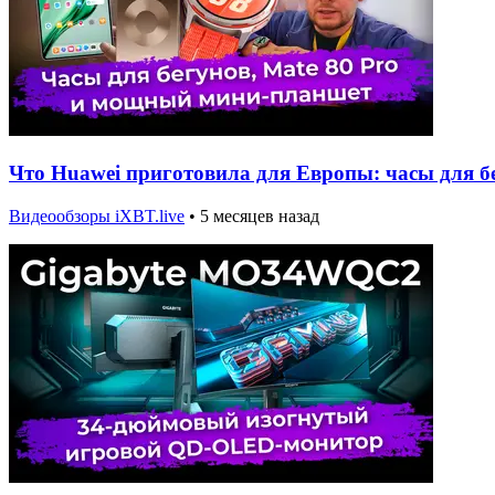
Что Huawei приготовила для Европы: часы для б
Видеообзоры iXBT.live
•
5 месяцев назад