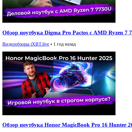
Обзор ноутбука Digma Pro Pactos с AMD Ryzen 7 
Видеообзоры iXBT.live
•
1 год назад
Обзор ноутбука Honor MagicBook Pro 16 Hunter 2