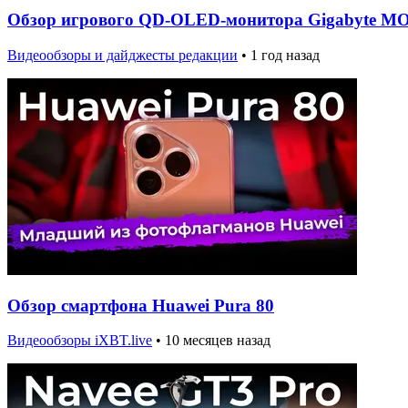
Обзор игрового QD-OLED-монитора Gigabyte 
Видеообзоры и дайджесты редакции
•
1 год назад
Обзор смартфона Huawei Pura 80
Видеообзоры iXBT.live
•
10 месяцев назад