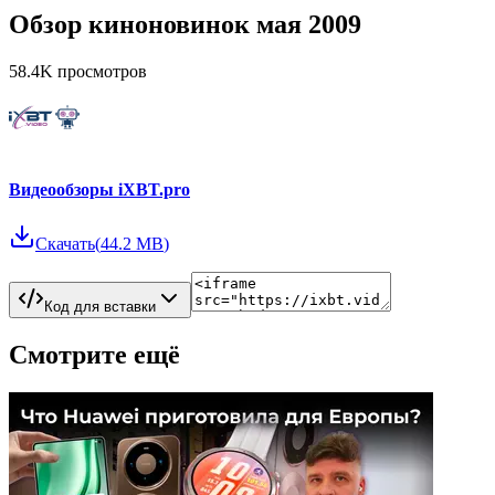
Обзор киноновинок мая 2009
58.4K
просмотров
Видеообзоры iXBT.pro
Скачать
(
44.2 MB
)
Код для вставки
Смотрите ещё