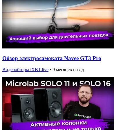
Обзор электросамоката Navee GT3 Pro
Видеообзоры iXBT.live
•
9 месяцев назад