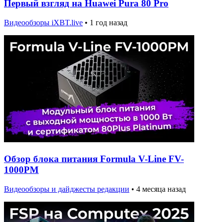
Первый взгляд на Huawei Pura 80 Pro
Видеообзоры iXBT.live
•
1 год назад
Обзор блока питания Formula V-Line FV-
1000PM
Видеообзоры и дайджесты редакции
•
4 месяца назад