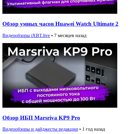
Обзор умных часов Huawei Watch Ultimate 2
Видеообзоры iXBT.live
•
7 месяцев назад
Обзор ИБП Marsriva KP9 Pro
Видеообзоры и дайджесты редакции
•
1 год назад