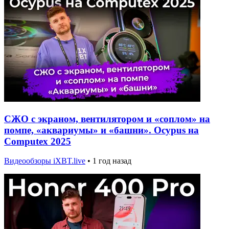
СЖО с экраном, вентилятором и «соплом» на
помпе, «аквариумы» и «башни». Ocypus на
Computex 2025
Видеообзоры iXBT.live
•
1 год назад