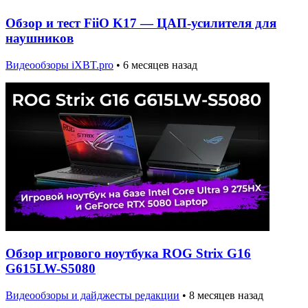
Обзор и тест FiiO K17 — ЦАП-усилителя для
наушников
Видеообзоры iXBT.pro
•
6 месяцев назад
Обзор игрового ноутбука ROG Strix G16
G615LW-S5080
Видеообзоры и дайджесты редакции
•
8 месяцев назад