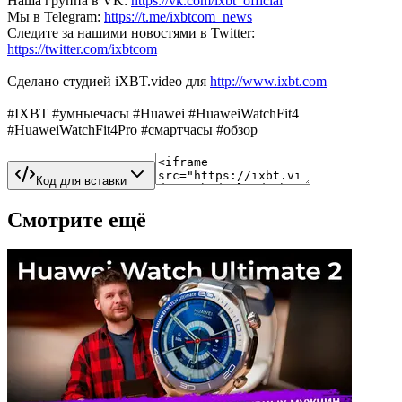
Наша группа в VK:
https://vk.com/ixbt_official
Мы в Telegram:
https://t.me/ixbtcom_news
Следите за нашими новостями в Twitter:
https://twitter.com/ixbtcom
Сделано студией iXBT.video для
http://www.ixbt.com
#IXBT #умныечасы #Huawei #HuaweiWatchFit4
#HuaweiWatchFit4Pro #смартчасы #обзор
Код для вставки
Смотрите ещё