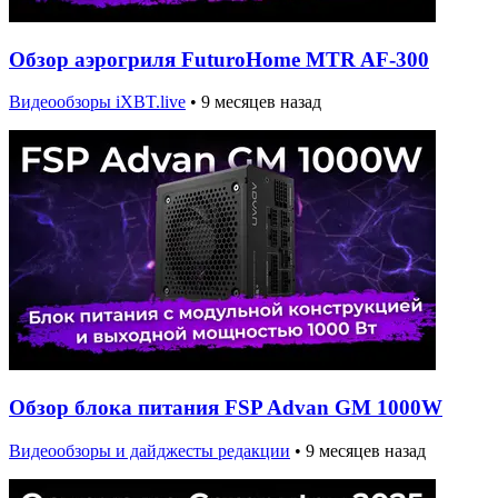
Обзор аэрогриля FuturoHome MTR AF-300
Видеообзоры iXBT.live
•
9 месяцев назад
Обзор блока питания FSP Advan GM 1000W
Видеообзоры и дайджесты редакции
•
9 месяцев назад