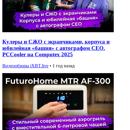
Кулеры и СЖО с экранчиками, корпуса и
юбилейная «башня» с автографом CEO.
PCCooler на Computex 2025
Видеообзоры iXBT.live
•
1 год назад