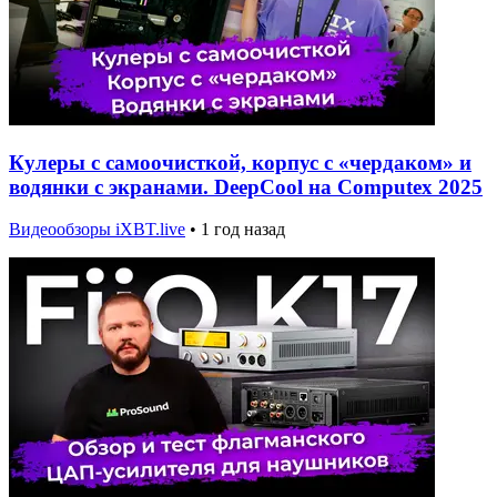
Кулеры с самоочисткой, корпус с «чердаком» и
водянки с экранами. DeepCool на Computex 2025
Видеообзоры iXBT.live
•
1 год назад