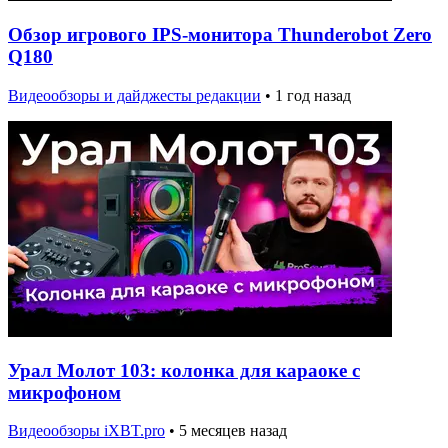
Обзор игрового IPS-монитора Thunderobot Zero
Q180
Видеообзоры и дайджесты редакции
•
1 год назад
Урал Молот 103: колонка для караоке с
микрофоном
Видеообзоры iXBT.pro
•
5 месяцев назад