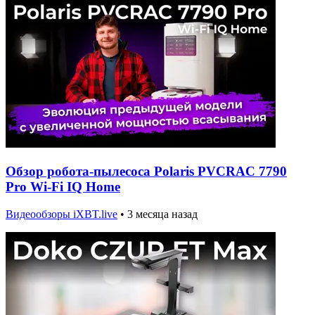
Обзор робота-пылесоса Polaris PVCRAC 7790
Pro Wi-Fi IQ Home
Видеообзоры iXBT.live
•
3 месяца назад