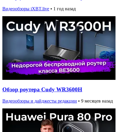
Видеообзоры iXBT.live
•
1 год назад
Обзор роутера Cudy WR3600H
Видеообзоры и дайджесты редакции
•
9 месяцев назад