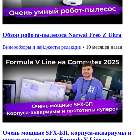
Обзор робота-пылесоса Narwal Freo Z Ultra
Видеообзоры и дайджесты редакции
•
10 месяцев назад
Очень мощные SFX-БП, корпуса-аквариумы и
прототипы кулеров. Formula V Line на