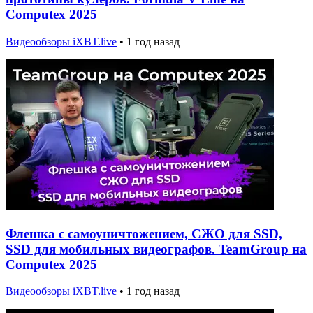
Computex 2025
Видеообзоры iXBT.live
•
1 год назад
Флешка с самоуничтожением, СЖО для SSD,
SSD для мобильных видеографов. TeamGroup на
Computex 2025
Видеообзоры iXBT.live
•
1 год назад