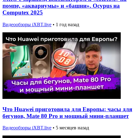
помпе, «аквариумы» и «башни». Ocypus на
Computex 2025
Видеообзоры iXBT.live
•
1 год назад
Что Huawei приготовила для Европы: часы для
бегунов, Mate 80 Pro и мощный мини-планшет
Видеообзоры iXBT.live
•
5 месяцев назад