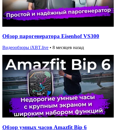
Обзор парогенератора Eisenhof VS300
Видеообзоры iXBT.live
•
8 месяцев назад
Обзор умных часов Amazfit Bip 6