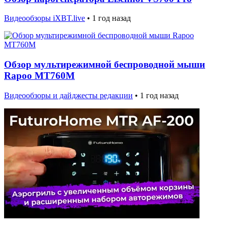
Видеообзоры iXBT.live
•
1 год назад
Обзор мультирежимной беспроводной мыши
Rapoo MT760M
Видеообзоры и дайджесты редакции
•
1 год назад