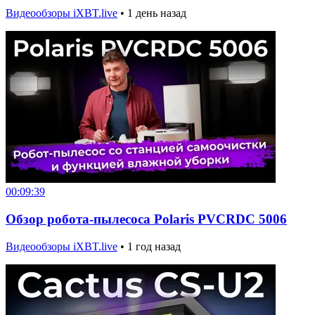
Видеообзоры iXBT.live
•
1 день назад
00:09:39
Обзор робота-пылесоса Polaris PVCRDC 5006
Видеообзоры iXBT.live
•
1 год назад