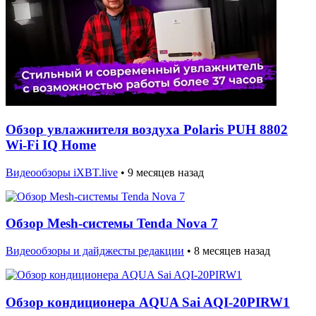
Обзор увлажнителя воздуха Polaris PUH 8802
Wi-Fi IQ Home
Видеообзоры iXBT.live
•
9 месяцев назад
Обзор Mesh-системы Tenda Nova 7
Видеообзоры и дайджесты редакции
•
8 месяцев назад
Обзор кондиционера AQUA Sai AQI-20PIRW1