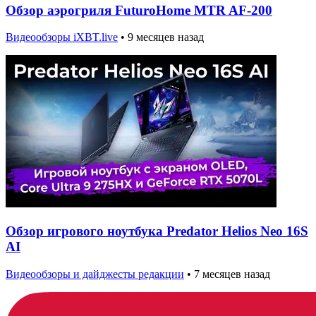
Обзор аэрогриля FuturoHome MTR AF-200
Видеообзоры iXBT.live
•
9 месяцев назад
Обзор игрового ноутбука Predator Helios Neo 16S
AI
Видеообзоры и дайджесты редакции
•
7 месяцев назад