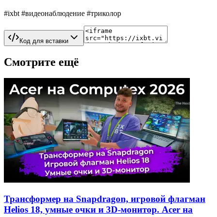
#ixbt #видеонаблюдение #триколор
Код для вставки
Смотрите ещё
Трансформер на Snapdragon, игровой флагман
Helios 18, умные очки и 3D-монитор. Acer на