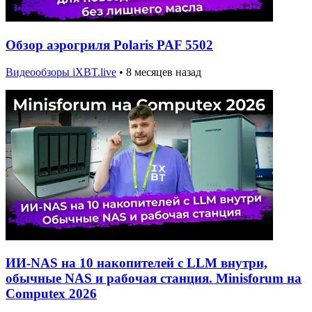
Обзор аэрогриля Polaris PAF 5502
Видеообзоры iXBT.live
•
8 месяцев назад
ИИ-NAS на 10 накопителей с LLM внутри,
обычные NAS и рабочая станция. Minisforum на
Computex 2026