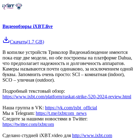
Видеообзоры iXBT.live
Скачать
(
1.7 GB
)
В копилке устройств Триколор Видеонаблюдение имеются
пока еще две модели, но обе построены на платформе Dahua,
что предполагает надежность и долговечность аппаратов.
Камеры называются почти одинаково, за исключением одной
буквы. Запомнить очень просто: SCI – комнатная (indoor),
SCO – уличная (outdoor).
Подробный текстовый обзор:
https://www.ixbt.com/platform/raskat-strike-520-2024-review.html
Наша группа в VK:
https://vk.com/ixbt_official
Мы в Telegram:
https://t.me/ixbtcom_news
Следите за нашими новостями в Twitter:
https://twitter.com/ixbtcom
Сделано студией iXBT.video для
http://www.ixbt.com