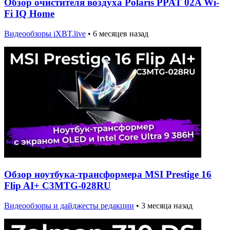
Обзор очистителя воздуха Polaris PPAT 02A Wi-
Fi IQ Home
Видеообзоры iXBT.live
•
6 месяцев назад
Обзор ноутбука-трансформера MSI Prestige 16
Flip AI+ C3MTG-028RU
Видеообзоры и дайджесты редакции
•
3 месяца назад