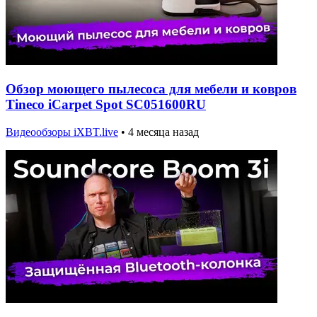
Обзор моющего пылесоса для мебели и ковров
Tineco iCarpet Spot SC051600RU
Видеообзоры iXBT.live
•
4 месяца назад