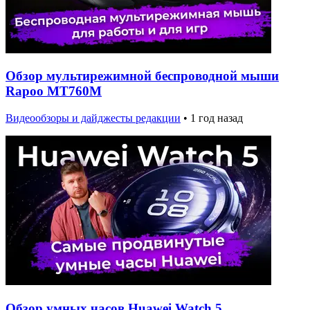
Обзор мультирежимной беспроводной мыши
Rapoo MT760M
Видеообзоры и дайджесты редакции
•
1 год назад
Обзор умных часов Huawei Watch 5