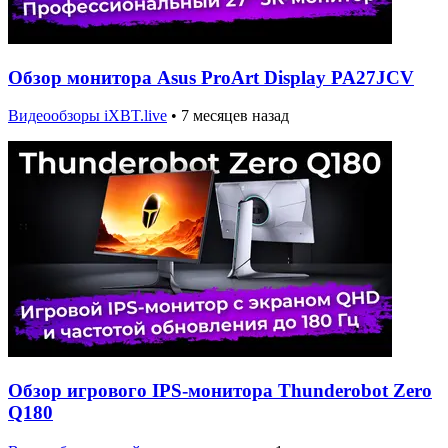
Обзор монитора Asus ProArt Display PA27JCV
Видеообзоры iXBT.live
•
7 месяцев назад
Обзор игрового IPS-монитора Thunderobot Zero
Q180