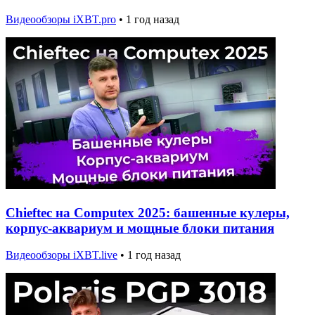
Видеообзоры iXBT.pro
•
1 год назад
Chieftec на Computex 2025: башенные кулеры,
корпус-аквариум и мощные блоки питания
Видеообзоры iXBT.live
•
1 год назад