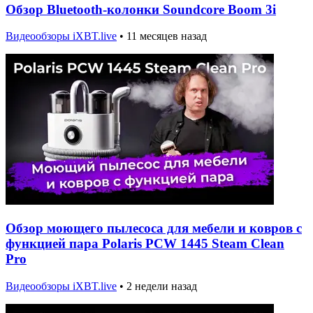
Обзор Bluetooth-колонки Soundcore Boom 3i
Видеообзоры iXBT.live
•
11 месяцев назад
Обзор моющего пылесоса для мебели и ковров с
функцией пара Polaris PCW 1445 Steam Clean
Pro
Видеообзоры iXBT.live
•
2 недели назад