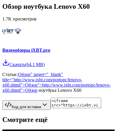
Обзор ноутбука Lenovo X60
1.7K
просмотров
Видеообзоры iXBT.pro
Скачать
(
64.1 MB
)
Статья::
Обзор" target="_blank"
title="http://www.ixbt.com/portopc/lenovo-
x60.shtml">Обзор">http://www.ixbt.com/portopc/lenovo-
x60.shtml">Обзор
ноутбука Lenovo X60
Код для вставки
Смотрите ещё