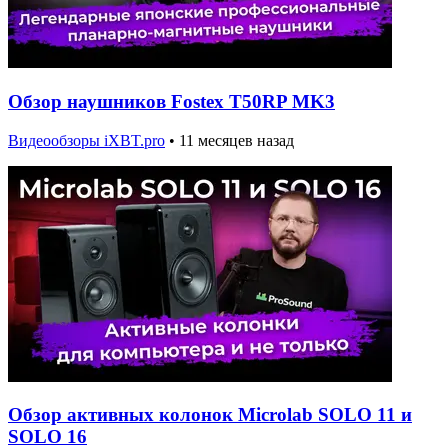
Обзор наушников Fostex T50RP MK3
Видеообзоры iXBT.pro
•
11 месяцев назад
Обзор активных колонок Microlab SOLO 11 и
SOLO 16