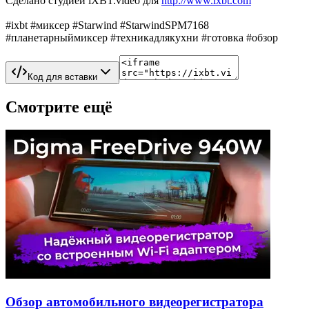
Сделано студией iXBT.video для
http://www.ixbt.com
#ixbt #миксер #Starwind #StarwindSPM7168
#планетарныймиксер #техникадлякухни #готовка #обзор
Код для вставки
Смотрите ещё
Обзор автомобильного видеорегистратора