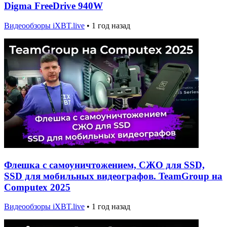
Digma FreeDrive 940W
Видеообзоры iXBT.live
•
1 год назад
Флешка с самоуничтожением, СЖО для SSD,
SSD для мобильных видеографов. TeamGroup на
Computex 2025
Видеообзоры iXBT.live
•
1 год назад