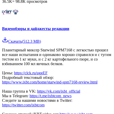
36.5K
=
98.8K
просмотров
Видеообзоры и дайджесты редакции
Скачать
(
512.3 MB
)
Планетарный миксер Starwind SPM7168 с легкостью прошел
все наши испытания и одинаково хорошо справился и с тугим
тестом из 1 кг муки, и с 2 кг картофельного пюре, и со
взбиванием 100 мл яичных белков.
Цены:
https://clck.ru/uggEF
Подробный текстовый обзор:
https://www.ixbt.com/home/starwind-spm7168-review.html
Наша группа в VK:
https://vk.com/ixbt_official
Мы в Telegram:
https://t.me/ixbtcom_news
Следите за нашими новостями в Twitter:
https://twitter.com/ixbtcom