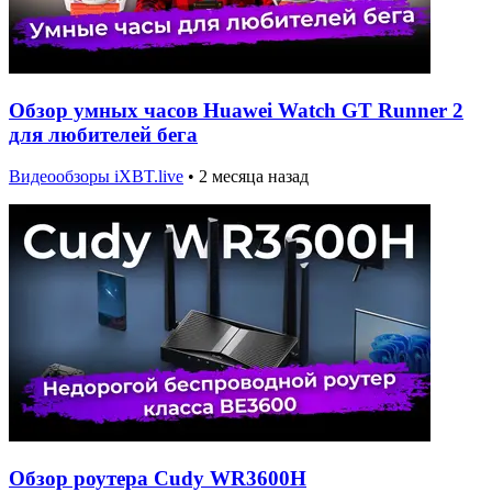
Обзор умных часов Huawei Watch GT Runner 2
для любителей бега
Видеообзоры iXBT.live
•
2 месяца назад
Обзор роутера Cudy WR3600H