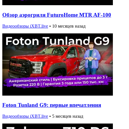
Обзор аэрогриля FuturoHome MTR AF-100
Видеообзоры iXBT.live
•
10 месяцев назад
Foton Tunland G9: первые впечатления
Видеообзоры iXBT.live
•
5 месяцев назад