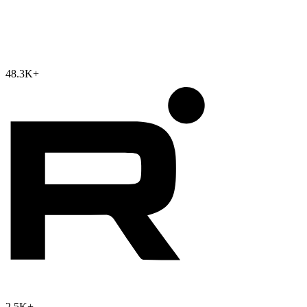
48.3K
+
2.5K
+