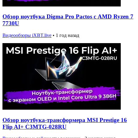
Обзор ноутбука Digma Pro Pactos с AMD Ryzen 7
7730U
Видеообзоры iXBT.live
•
1 год назад
Обзор ноутбука-трансформера MSI Prestige 16
Flip AI+ C3MTG-028RU