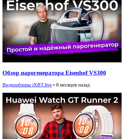
Обзор парогенератора Eisenhof VS300
Видеообзоры iXBT.live
•
8 месяцев назад