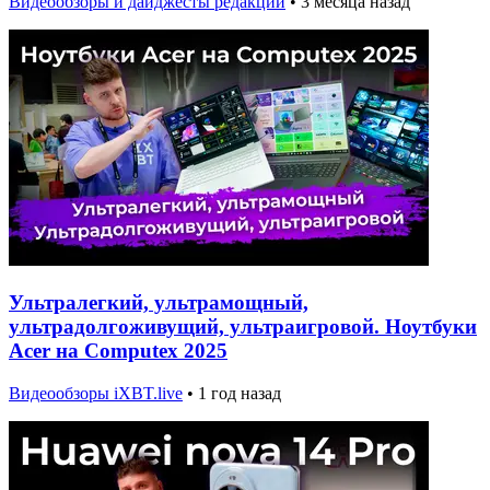
Видеообзоры и дайджесты редакции
•
3 месяца назад
Ультралегкий, ультрамощный,
ультрадолгоживущий, ультраигровой. Ноутбуки
Acer на Computex 2025
Видеообзоры iXBT.live
•
1 год назад