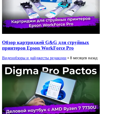
Обзор картриджей G&G для струйных
принтеров Epson WorkForce Pro
Видеообзоры и дайджесты редакции
•
8 месяцев назад