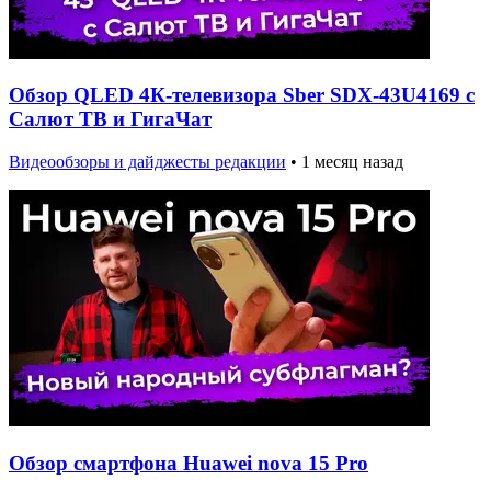
Обзор QLED 4К-телевизора Sber SDX-43U4169 с
Салют ТВ и ГигаЧат
Видеообзоры и дайджесты редакции
•
1 месяц назад
Обзор смартфона Huawei nova 15 Pro