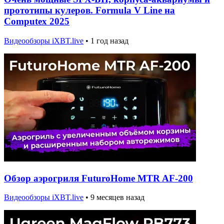
прототипы кулеров. Formula V Line на
Computex 2025
Видеообзоры iXBT.live
•
1 год назад
Обзор аэрогриля FuturoHome MTR AF-200
Видеообзоры iXBT.live
•
9 месяцев назад