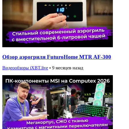
Обзор аэрогриля FuturoHome MTR AF-300
Видеообзоры iXBT.live
•
9 месяцев назад