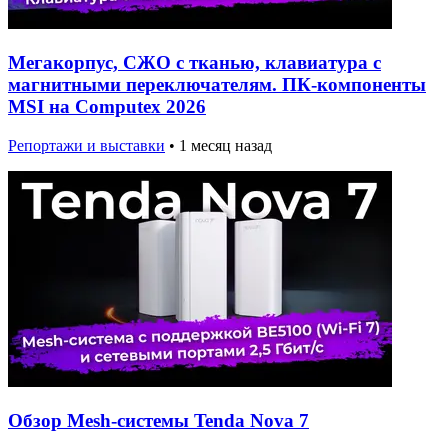
Мегакорпус, СЖО с тканью, клавиатура с
магнитными переключателям. ПК-компоненты
MSI на Computex 2026
Репортажи и выставки
•
1 месяц назад
Обзор Mesh-системы Tenda Nova 7