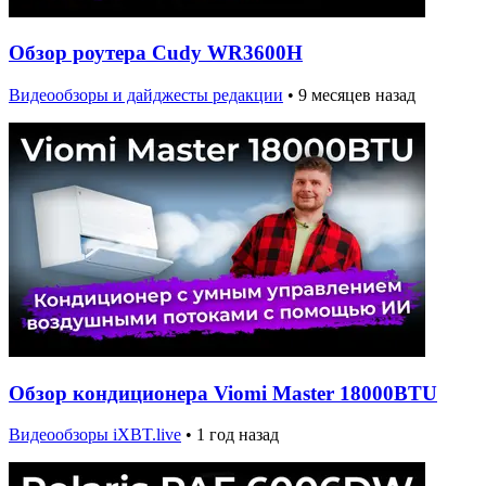
Обзор роутера Cudy WR3600H
Видеообзоры и дайджесты редакции
•
9 месяцев назад
Обзор кондиционера Viomi Master 18000BTU
Видеообзоры iXBT.live
•
1 год назад