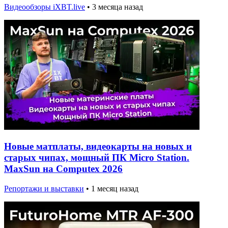
Видеообзоры iXBT.live
•
3 месяца назад
Новые матплаты, видеокарты на новых и
старых чипах, мощный ПК Micro Station.
MaxSun на Computex 2026
Репортажи и выставки
•
1 месяц назад