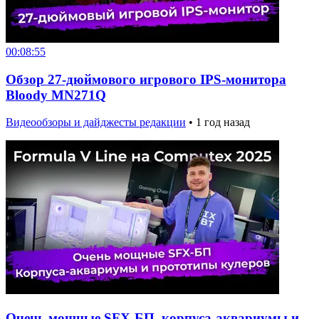
00:08:55
Обзор 27-дюймового игрового IPS-монитора
Bloody MN271Q
Видеообзоры и дайджесты редакции
•
1 год назад
Очень мощные SFX-БП, корпуса-аквариумы и