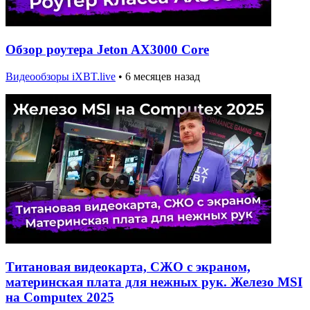
Обзор роутера Jeton AX3000 Core
Видеообзоры iXBT.live
•
6 месяцев назад
Титановая видеокарта, СЖО с экраном,
материнская плата для нежных рук. Железо MSI
на Computex 2025