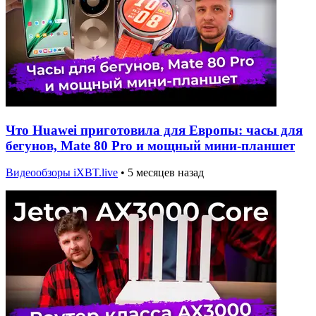
Что Huawei приготовила для Европы: часы для
бегунов, Mate 80 Pro и мощный мини-планшет
Видеообзоры iXBT.live
•
5 месяцев назад