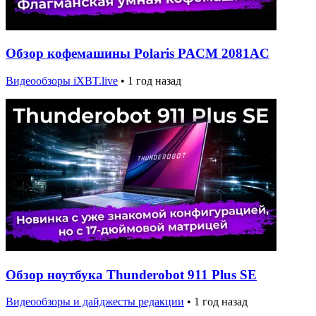
Обзор кофемашины Polaris PACM 2081AC
Видеообзоры iXBT.live
•
1 год назад
Обзор ноутбука Thunderobot 911 Plus SE
Видеообзоры и дайджесты редакции
•
1 год назад