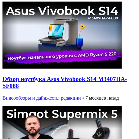
Обзор ноутбука Asus Vivobook S14 M3407HA-
SF088
Видеообзоры и дайджесты редакции
•
7 месяцев назад