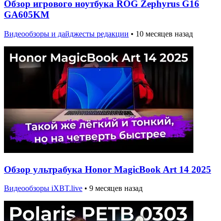
Обзор игрового ноутбука ROG Zephyrus G16
GA605KM
Видеообзоры и дайджесты редакции
•
10 месяцев назад
Обзор ультрабука Honor MagicBook Art 14 2025
Видеообзоры iXBT.live
•
9 месяцев назад