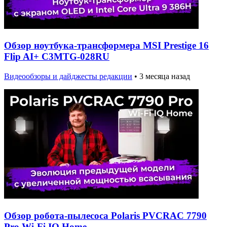
Обзор ноутбука-трансформера MSI Prestige 16
Flip AI+ C3MTG-028RU
Видеообзоры и дайджесты редакции
•
3 месяца назад
Обзор робота-пылесоса Polaris PVCRAC 7790
Pro Wi-Fi IQ Home