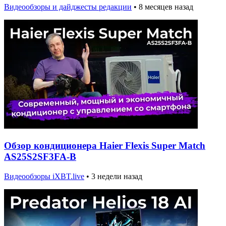
Видеообзоры и дайджесты редакции
•
8 месяцев назад
Обзор кондиционера Haier Flexis Super Match
AS25S2SF3FA-B
Видеообзоры iXBT.live
•
3 недели назад