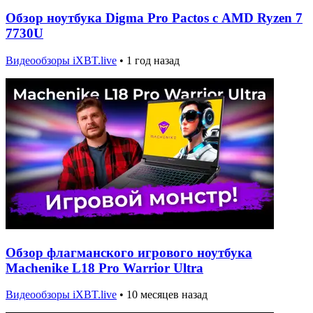
Обзор ноутбука Digma Pro Pactos с AMD Ryzen 7
7730U
Видеообзоры iXBT.live
•
1 год назад
Обзор флагманского игрового ноутбука
Machenike L18 Pro Warrior Ultra
Видеообзоры iXBT.live
•
10 месяцев назад