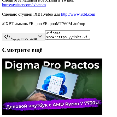
Следите за нашими новостями в Twitter:
https://twitter.com/ixbtcom
Сделано студией iXBT.video для
http://www.ixbt.com
#IXBT #мышь #Rapoo #RapooMT760M #обзор
Код для вставки
Смотрите ещё