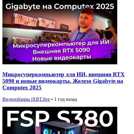
Микросуперкомпьютер для ИИ, внешняя RTX
5090 и новые видеокарты. Железо Gigabyte на
Computex 2025
Видеообзоры iXBT.live
•
1 год назад