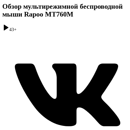
Обзор мультирежимной беспроводной
мыши Rapoo MT760M
43
+