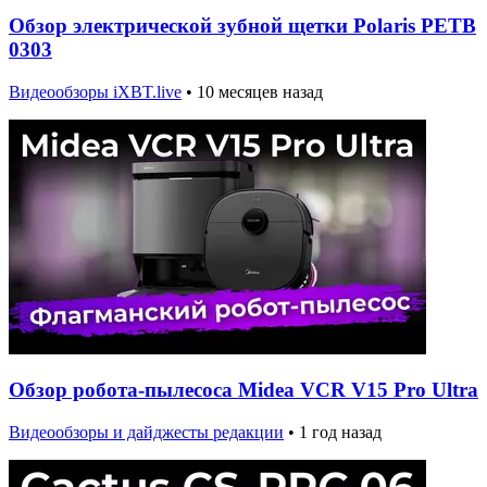
Обзор электрической зубной щетки Polaris PETB
0303
Видеообзоры iXBT.live
•
10 месяцев назад
Обзор робота-пылесоса Midea VCR V15 Pro Ultra
Видеообзоры и дайджесты редакции
•
1 год назад