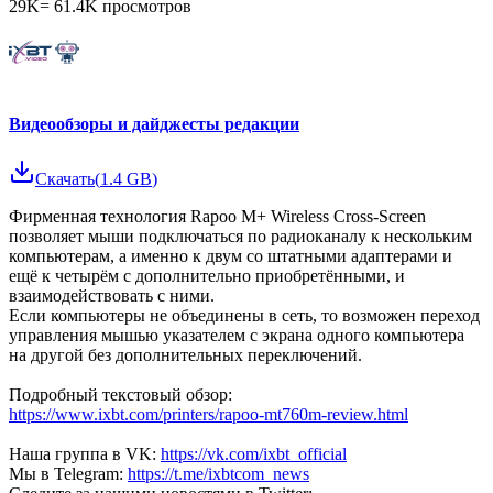
29K
=
61.4K
просмотров
Видеообзоры и дайджесты редакции
Скачать
(
1.4 GB
)
Фирменная технология Rapoo M+ Wireless Cross-Screen
позволяет мыши подключаться по радиоканалу к нескольким
компьютерам, а именно к двум со штатными адаптерами и
ещё к четырём с дополнительно приобретёнными, и
взаимодействовать с ними.
Если компьютеры не объединены в сеть, то возможен переход
управления мышью указателем с экрана одного компьютера
на другой без дополнительных переключений.
Подробный текстовый обзор:
https://www.ixbt.com/printers/rapoo-mt760m-review.html
Наша группа в VK:
https://vk.com/ixbt_official
Мы в Telegram:
https://t.me/ixbtcom_news