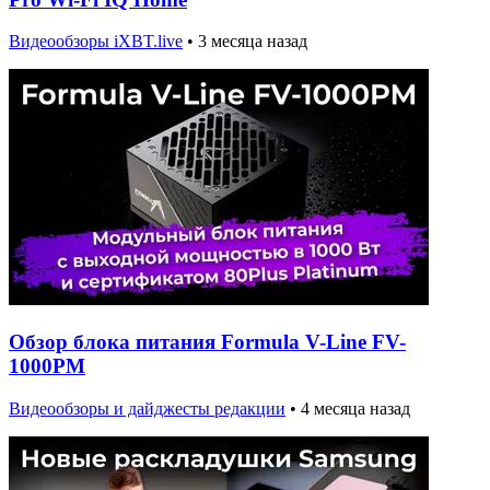
Видеообзоры iXBT.live
•
3 месяца назад
Обзор блока питания Formula V-Line FV-
1000PM
Видеообзоры и дайджесты редакции
•
4 месяца назад