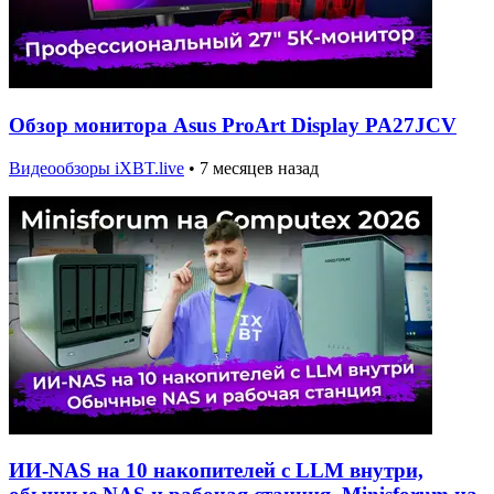
Обзор монитора Asus ProArt Display PA27JCV
Видеообзоры iXBT.live
•
7 месяцев назад
ИИ-NAS на 10 накопителей с LLM внутри,