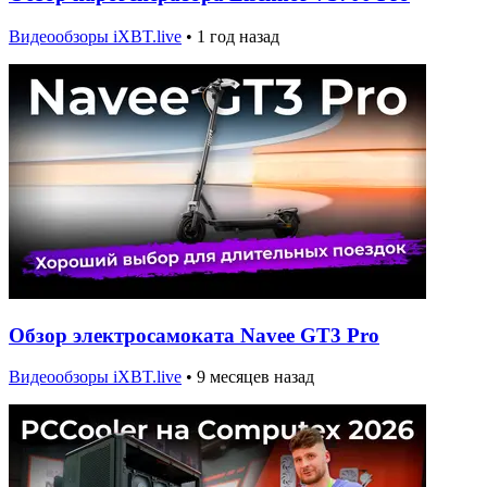
Видеообзоры iXBT.live
•
1 год назад
Обзор электросамоката Navee GT3 Pro
Видеообзоры iXBT.live
•
9 месяцев назад