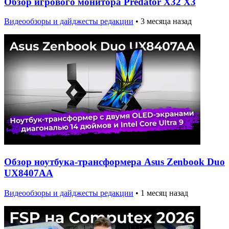
Обзор игрового монитора Predator X32 X3
Видеообзоры и дайджесты редакции
•
3 месяца назад
Обзор ноутбука-трансформера Asus Zenbook Duo
UX8407AA
Видеообзоры и дайджесты редакции
•
1 месяц назад