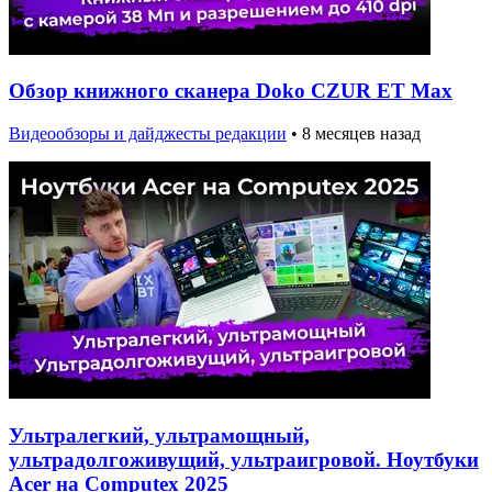
Обзор книжного сканера Doko CZUR ET Max
Видеообзоры и дайджесты редакции
•
8 месяцев назад
Ультралегкий, ультрамощный,
ультрадолгоживущий, ультраигровой. Ноутбуки
Acer на Computex 2025