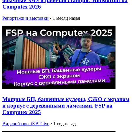
обычные NAS и рабочая станция. Minisforum на
Computex 2026
Репортажи и выставки
•
1 месяц назад
Мощные БП, башенные кулеры, СЖО с экраном
и корпус с деревянными ламелями. FSP на
Computex 2025
Видеообзоры iXBT.live
•
1 год назад