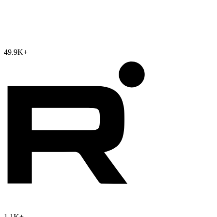
49.9K
+
1.1K
+