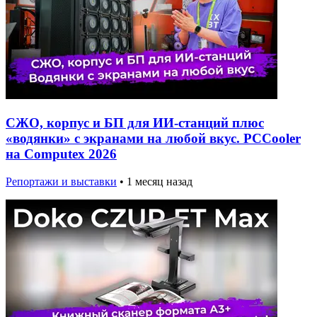
СЖО, корпус и БП для ИИ-станций плюс
«водянки» с экранами на любой вкус. PCCooler
на Computex 2026
Репортажи и выставки
•
1 месяц назад