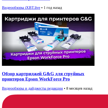
Видеообзоры iXBT.live
•
1 год назад
Обзор картриджей G&G для струйных
принтеров Epson WorkForce Pro
Видеообзоры и дайджесты редакции
•
8 месяцев назад