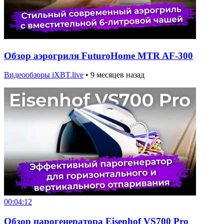
Обзор аэрогриля FuturoHome MTR AF-300
Видеообзоры iXBT.live
•
9 месяцев назад
00:04:12
Обзор парогенератора Eisenhof VS700 Pro