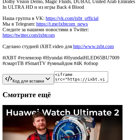
Dolby Vision Demo, Magic Fluids, DUBAI, United Arab Emirates
In ULTRA HD и из игры Back 4 Blood
Наша группа в VK:
https://vk.com/ixbt_official
Мы в Telegram:
https://t.me/ixbtcom_news
Следите за нашими новостями в Twitter:
https://twitter.com/ixbtcom
Сделано студией iXBT.video для
http://www.ixbt.com
#iXBT #телевизор #Hyundai #HyundaiHLED65BU7009
#смартТВ #SmartTV #умныйдом #4K #обзор
Код для вставки
Смотрите ещё