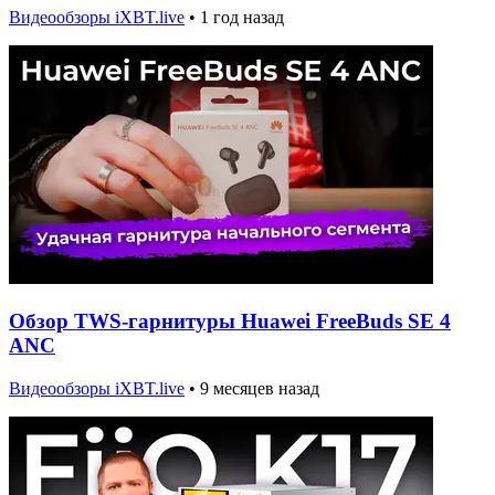
Видеообзоры iXBT.live
•
1 год назад
Обзор TWS-гарнитуры Huawei FreeBuds SE 4
ANC
Видеообзоры iXBT.live
•
9 месяцев назад