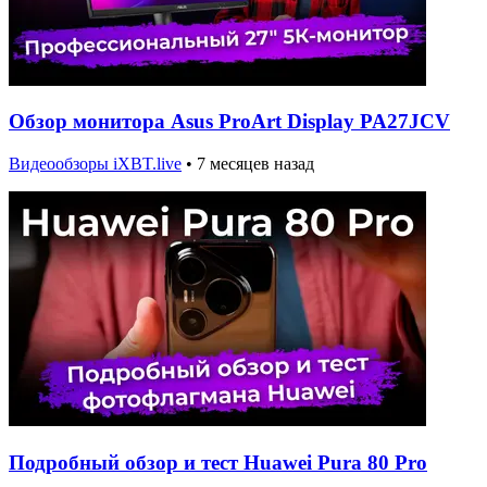
Обзор монитора Asus ProArt Display PA27JCV
Видеообзоры iXBT.live
•
7 месяцев назад
Подробный обзор и тест Huawei Pura 80 Pro