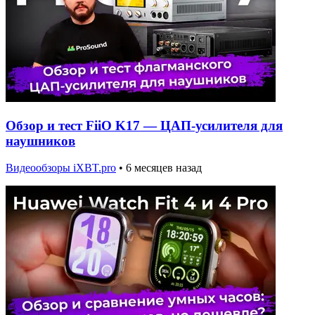
Обзор и тест FiiO K17 — ЦАП-усилителя для
наушников
Видеообзоры iXBT.pro
•
6 месяцев назад