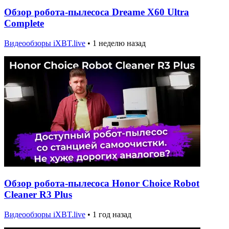
Обзор робота-пылесоса Dreame X60 Ultra
Complete
Видеообзоры iXBT.live
•
1 неделю назад
Обзор робота-пылесоса Honor Choice Robot
Cleaner R3 Plus
Видеообзоры iXBT.live
•
1 год назад