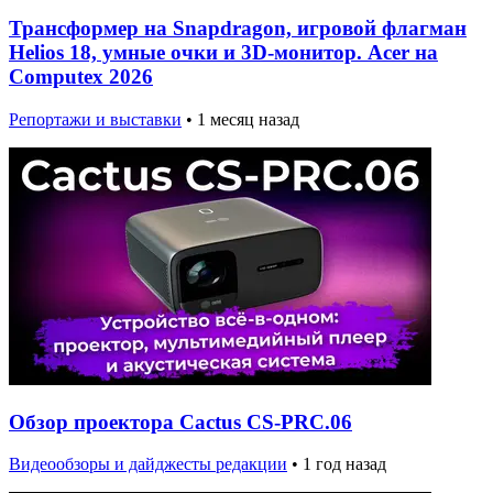
Трансформер на Snapdragon, игровой флагман
Helios 18, умные очки и 3D-монитор. Acer на
Computex 2026
Репортажи и выставки
•
1 месяц назад
Обзор проектора Cactus CS-PRC.06
Видеообзоры и дайджесты редакции
•
1 год назад