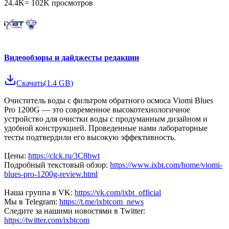
24.4K
=
102K
просмотров
Видеообзоры и дайджесты редакции
Скачать
(
1.4 GB
)
Очиститель воды с фильтром обратного осмоса Viomi Blues
Pro 1200G — это современное высокотехнологичное
устройство для очистки воды с продуманным дизайном и
удобной конструкцией. Проведенные нами лабораторные
тесты подтвердили его высокую эффективность.
Цены:
https://clck.ru/3C8bwt
Подробный текстовый обзор:
https://www.ixbt.com/home/viomi-
blues-pro-1200g-review.html
Наша группа в VK:
https://vk.com/ixbt_official
Мы в Telegram:
https://t.me/ixbtcom_news
Следите за нашими новостями в Twitter:
https://twitter.com/ixbtcom