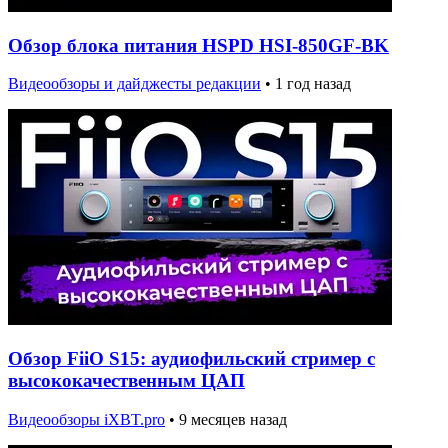
Обзор блока питания HSPD HSI-850GF-BK
Видеообзоры и дайджесты редакции
•
1 год назад
Обзор FiiO S15: аудиофильский стример с
высококачественным ЦАП
Видеообзоры iXBT.pro
•
9 месяцев назад