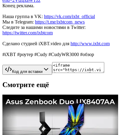
erid=2VtzqxaWTzz
Конец реклама.
Наша группа в VK:
https://vk.com/ixbt_official
Мы в Telegram:
https://t.me/ixbtcom_news
Следите за нашими новостями в Twitter:
https://twitter.com/ixbtcom
Сделано студией iXBT.video для
http://www.ixbt.com
#iXBT #роутер #Cudy #CudyWR3000 #обзор
Код для вставки
Смотрите ещё