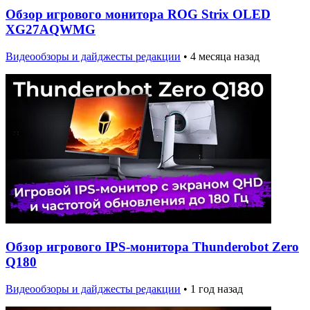
Обзор игрового монитора ROG Strix OLED
XG27AQWMG
Видеообзоры и дайджесты редакции
•
4 месяца назад
Обзор игрового IPS-монитора Thunderobot Zero
Q180
Видеообзоры и дайджесты редакции
•
1 год назад