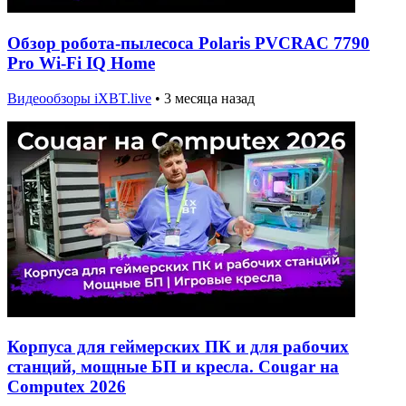
Обзор робота-пылесоса Polaris PVCRAC 7790
Pro Wi-Fi IQ Home
Видеообзоры iXBT.live
•
3 месяца назад
Корпуса для геймерских ПК и для рабочих
станций, мощные БП и кресла. Cougar на
Computex 2026