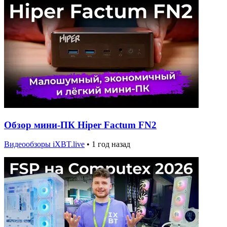
Обзор мини-ПК Hiper Factum FN2
Видеообзоры iXBT.live
•
1 год назад