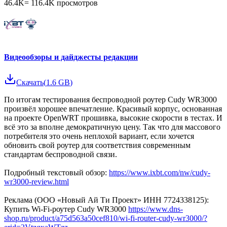
46.4K
=
116.4K
просмотров
Видеообзоры и дайджесты редакции
Скачать
(
1.6 GB
)
По итогам тестирования беспроводной роутер Cudy WR3000
произвёл хорошее впечатление. Красивый корпус, основанная
на проекте OpenWRT прошивка, высокие скорости в тестах. И
всё это за вполне демократичную цену. Так что для массового
потребителя это очень неплохой вариант, если хочется
обновить свой роутер для соответствия современным
стандартам беспроводной связи.
Подробный текстовый обзор:
https://www.ixbt.com/nw/cudy-
wr3000-review.html
Реклама (ООО «Новый Ай Ти Проект» ИНН 7724338125):
Купить Wi-Fi-роутер Cudy WR3000
https://www.dns-
shop.ru/product/a75d563a50cef810/wi-fi-router-cudy-wr3000/?