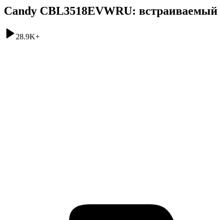
Candy CBL3518EVWRU: встраиваемый х
28.9K
+