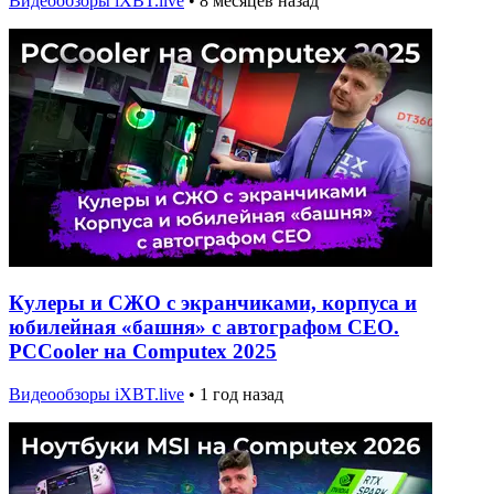
Видеообзоры iXBT.live
•
8 месяцев назад
Кулеры и СЖО с экранчиками, корпуса и
юбилейная «башня» с автографом CEO.
PCCooler на Computex 2025
Видеообзоры iXBT.live
•
1 год назад