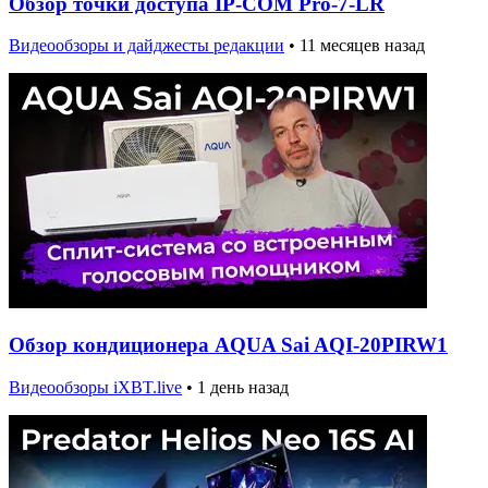
Обзор точки доступа IP-COM Pro-7-LR
Видеообзоры и дайджесты редакции
•
11 месяцев назад
Обзор кондиционера AQUA Sai AQI-20PIRW1
Видеообзоры iXBT.live
•
1 день назад