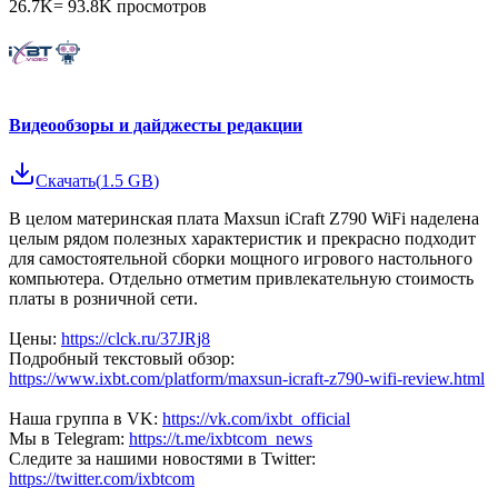
26.7K
=
93.8K
просмотров
Видеообзоры и дайджесты редакции
Скачать
(
1.5 GB
)
В целом материнская плата Maxsun iCraft Z790 WiFi наделена
целым рядом полезных характеристик и прекрасно подходит
для самостоятельной сборки мощного игрового настольного
компьютера. Отдельно отметим привлекательную стоимость
платы в розничной сети.
Цены:
https://clck.ru/37JRj8
Подробный текстовый обзор:
https://www.ixbt.com/platform/maxsun-icraft-z790-wifi-review.html
Наша группа в VK:
https://vk.com/ixbt_official
Мы в Telegram:
https://t.me/ixbtcom_news
Следите за нашими новостями в Twitter:
https://twitter.com/ixbtcom