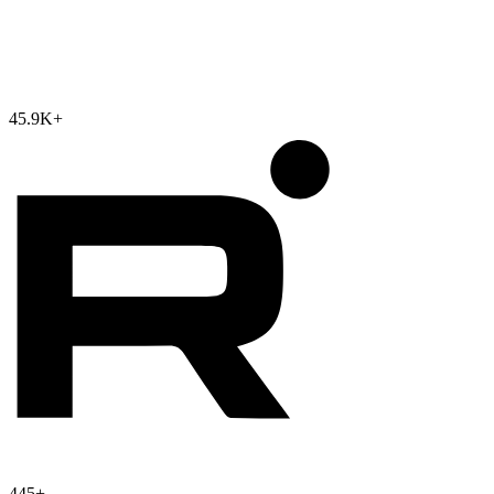
45.9K
+
445
+