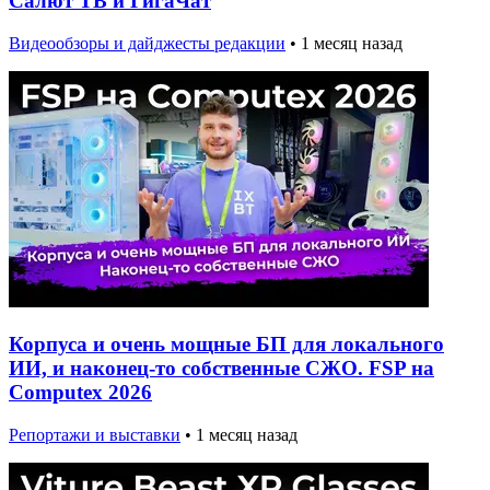
Салют ТВ и ГигаЧат
Видеообзоры и дайджесты редакции
•
1 месяц назад
Корпуса и очень мощные БП для локального
ИИ, и наконец-то собственные СЖО. FSP на
Computex 2026
Репортажи и выставки
•
1 месяц назад