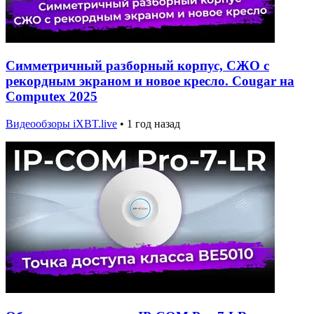
Симметричный разборный корпус, СЖО с
рекордным экраном и новое кресло. Cougar на
Computex 2025
Видеообзоры iXBT.live
•
1 год назад