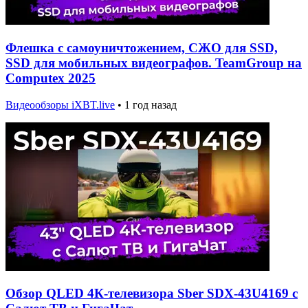
Флешка с самоуничтожением, СЖО для SSD,
SSD для мобильных видеографов. TeamGroup на
Computex 2025
Видеообзоры iXBT.live
•
1 год назад
Обзор QLED 4К-телевизора Sber SDX-43U4169 с