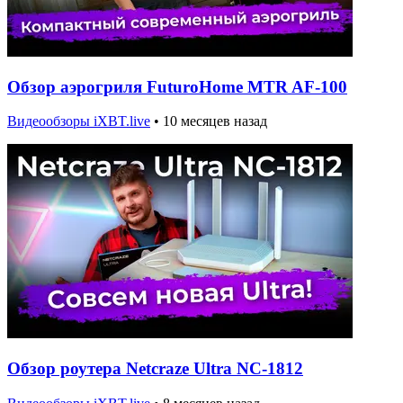
Обзор аэрогриля FuturoHome MTR AF-100
Видеообзоры iXBT.live
•
10 месяцев назад
Обзор роутера Netcraze Ultra NC-1812