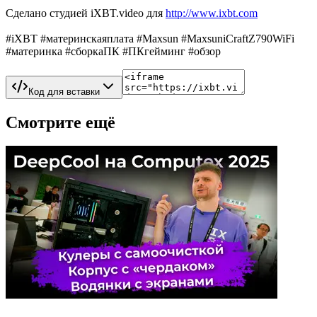
Сделано студией iXBT.video для
http://www.ixbt.com
#iXBT #материнскаяплата #Maxsun #MaxsuniCraftZ790WiFi
#материнка #сборкаПК #ПКгейминг #обзор
Код для вставки
Смотрите ещё