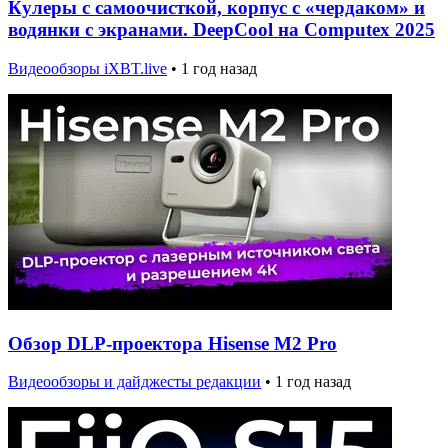
Кулеры с самоочисткой, корпус с «чердаком» и
водянки с экранами. DeepCool на Computex 2025
Видеообзоры iXBT.live
•
1 год назад
Обзор DLP-проектора Hisense M2 Pro
Видеообзоры и дайджесты редакции
•
1 год назад