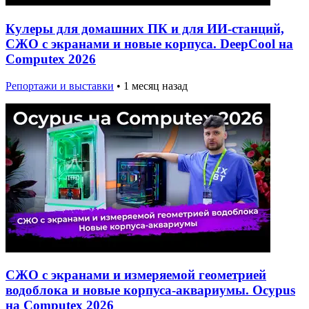
Кулеры для домашних ПК и для ИИ-станций,
СЖО с экранами и новые корпуса. DeepCool на
Computex 2026
Репортажи и выставки
•
1 месяц назад
СЖО с экранами и измеряемой геометрией
водоблока и новые корпуса-аквариумы. Ocypus
на Computex 2026