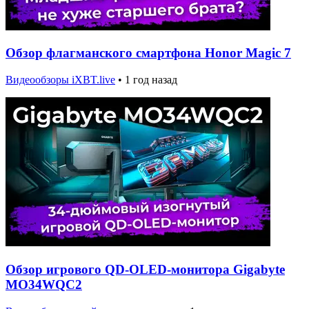
Обзор флагманского смартфона Honor Magic 7
Видеообзоры iXBT.live
•
1 год назад
Обзор игрового QD-OLED-монитора Gigabyte
MO34WQC2