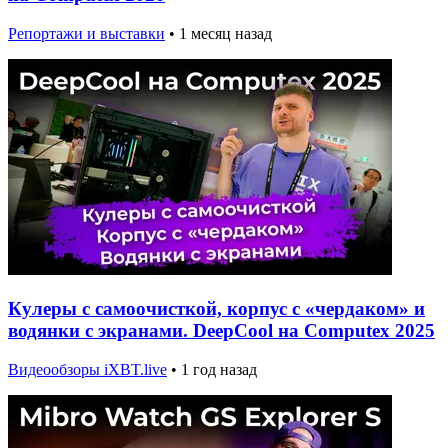
Репортажи и выставки
•
1 месяц назад
Кулеры с самоочисткой, корпус с «чердаком» и
водянки с экранами. DeepCool на Computex 2025
Видеообзоры iXBT.live
•
1 год назад