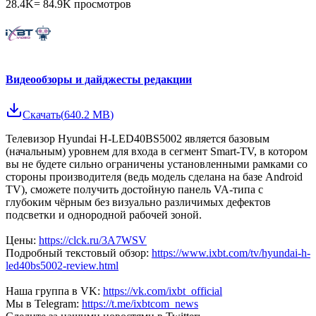
28.4K
=
84.9K
просмотров
Видеообзоры и дайджесты редакции
Скачать
(
640.2 MB
)
Телевизор Hyundai H-LED40BS5002 является базовым
(начальным) уровнем для входа в сегмент Smart-TV, в котором
вы не будете сильно ограничены установленными рамками со
стороны производителя (ведь модель сделана на базе Android
TV), сможете получить достойную панель VA-типа с
глубоким чёрным без визуально различимых дефектов
подсветки и однородной рабочей зоной.
Цены:
https://clck.ru/3A7WSV
Подробный текстовый обзор:
https://www.ixbt.com/tv/hyundai-h-
led40bs5002-review.html
Наша группа в VK:
https://vk.com/ixbt_official
Мы в Telegram:
https://t.me/ixbtcom_news