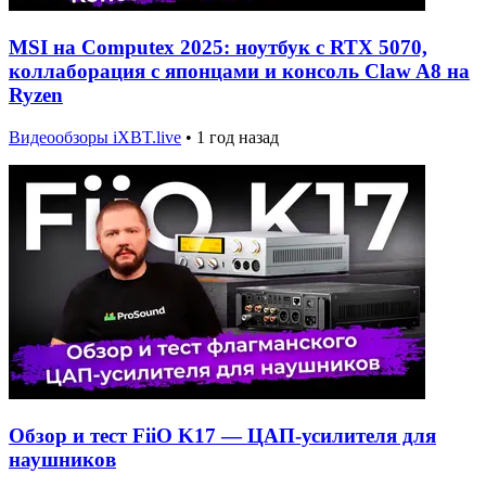
MSI на Computex 2025: ноутбук с RTX 5070,
коллаборация с японцами и консоль Claw A8 на
Ryzen
Видеообзоры iXBT.live
•
1 год назад
Обзор и тест FiiO K17 — ЦАП-усилителя для
наушников