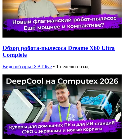
Обзор робота-пылесоса Dreame X60 Ultra
Complete
Видеообзоры iXBT.live
•
1 неделю назад