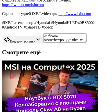
Следите за нашими новостями в Twitter:
https://twitter.com/ixbtcom
Сделано студией iXBT.video для
http://www.ixbt.com
#iXBT #телевизор #Hyundai #HyundaiHLED40BS5002
#AndroidTV #смартТВ #обзор
Код для вставки
Смотрите ещё