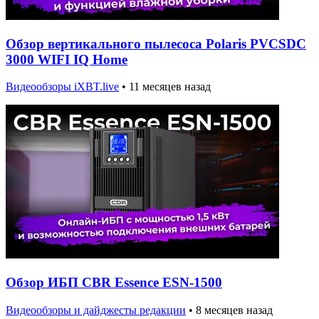
Обзор вертикального пылесоса Polaris PVCSDC
3000 WIFI IQ Home
Видеообзоры iXBT.live
•
11 месяцев назад
Обзор ИБП CBR Essence ESN-1500
Видеообзоры и дайджесты редакции
•
8 месяцев назад