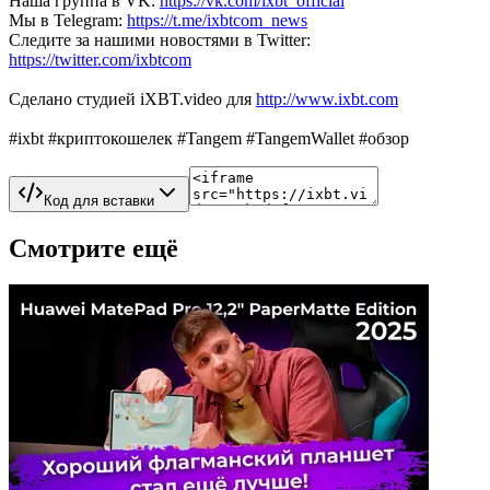
Наша группа в VK:
https://vk.com/ixbt_official
Мы в Telegram:
https://t.me/ixbtcom_news
Следите за нашими новостями в Twitter:
https://twitter.com/ixbtcom
Сделано студией iXBT.video для
http://www.ixbt.com
#ixbt #криптокошелек #Tangem #TangemWallet #обзор
Код для вставки
Смотрите ещё