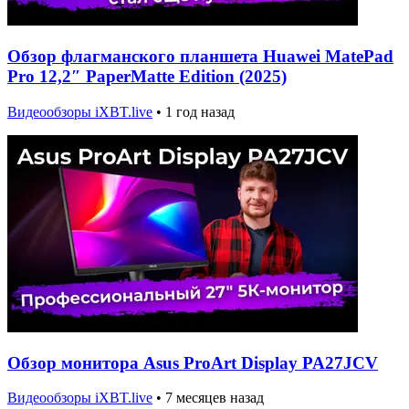
Обзор флагманского планшета Huawei MatePad
Pro 12,2″ PaperMatte Edition (2025)
Видеообзоры iXBT.live
•
1 год назад
Обзор монитора Asus ProArt Display PA27JCV
Видеообзоры iXBT.live
•
7 месяцев назад