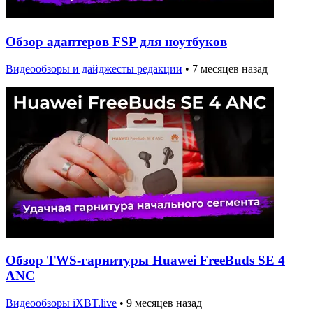
Обзор адаптеров FSP для ноутбуков
Видеообзоры и дайджесты редакции
•
7 месяцев назад
Обзор TWS-гарнитуры Huawei FreeBuds SE 4
ANC
Видеообзоры iXBT.live
•
9 месяцев назад