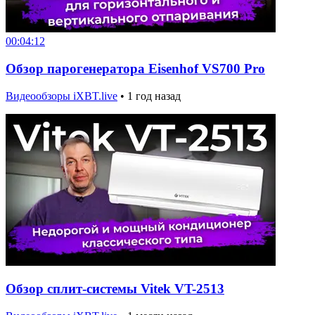
00:04:12
Обзор парогенератора Eisenhof VS700 Pro
Видеообзоры iXBT.live
•
1 год назад
Обзор сплит-системы Vitek VT-2513