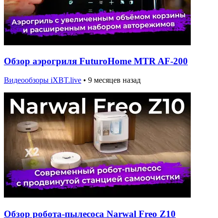
Обзор аэрогриля FuturoHome MTR AF-200
Видеообзоры iXBT.live
•
9 месяцев назад
Обзор робота-пылесоса Narwal Freo Z10