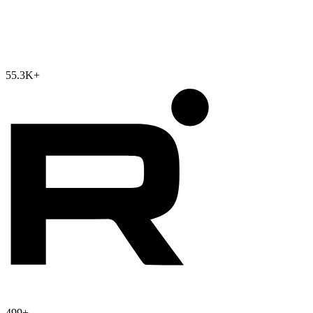
55.3K
+
499
+