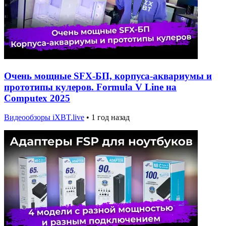
Очень мощные SFX-БП, корпуса-аквариумы и
прототипы кулеров. Formula V Line на
Computex 2025
Видеообзоры iXBT.live
•
1 год назад