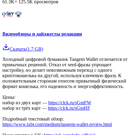
61.3K
=
125.5K
просмотров
Видеообзоры и дайджесты редакции
Скачать
(
1.7 GB
)
Холодный цифровой бумажник Tangem Wallet отличается от
привычных решений. Отказ от seed-фразы упрощает
настройку, но делает невозможным переход с одного
криптокошелька на другой, используя ключевую фразу. К
положительным сторонам отнесем привычный физический
формат кошелька, его надежность и энергоэффективность.
Цены:
набор из двух карт —
https://clck.ru/sGmFW
набор из трёх карт —
https://clck.ru/sGmHF
Подробный текстовый обзор:
https://www.ixbt.com/medium/tangem-wallet-review.html