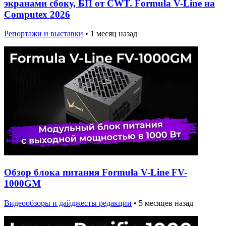
экранами сбоку, БП от CWT. Formula V-Line на
Computex 2026
Репортажи и выставки
•
1 месяц назад
Обзор блока питания Formula V-Line FV-
1000GM
Видеообзоры и дайджесты редакции
•
5 месяцев назад