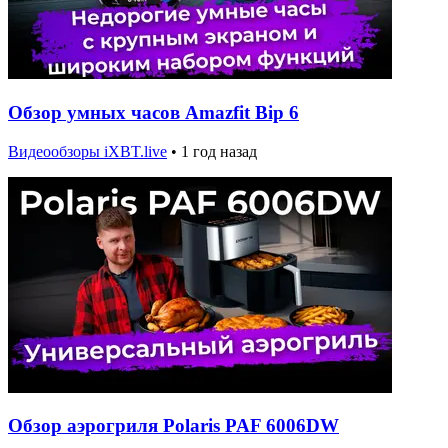
Обзор умных часов Amazfit Bip 6
Видеообзоры iXBT.live
•
1 год назад
Обзор аэрогриля Polaris PAF 6006DW