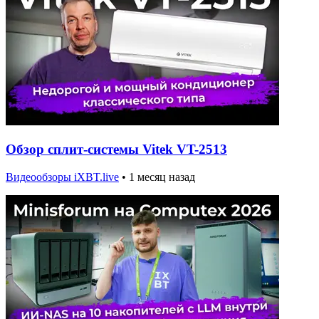
Обзор сплит-системы Vitek VT-2513
Видеообзоры iXBT.live
•
1 месяц назад