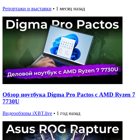
Репортажи и выставки
•
1 месяц назад
Обзор ноутбука Digma Pro Pactos с AMD Ryzen 7
7730U
Видеообзоры iXBT.live
•
1 год назад