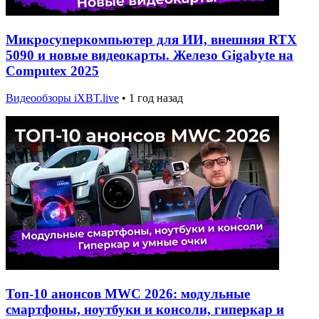
Микросуперкомпьютер для ИИ, внешняя RTX
5090 и новые видеокарты. Железо Gigabyte на
Computex 2025
Видеообзоры iXBT.live
•
1 год назад
Топ-10 анонсов MWC 2026: модульные
смартфоны, ноутбуки и консоли, гиперкар и