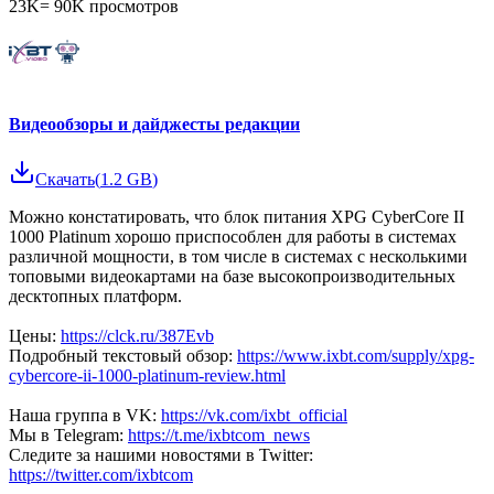
23K
=
90K
просмотров
Видеообзоры и дайджесты редакции
Скачать
(
1.2 GB
)
Можно констатировать, что блок питания XPG CyberCore II
1000 Platinum хорошо приспособлен для работы в системах
различной мощности, в том числе в системах с несколькими
топовыми видеокартами на базе высокопроизводительных
десктопных платформ.
Цены:
https://clck.ru/387Evb
Подробный текстовый обзор:
https://www.ixbt.com/supply/xpg-
cybercore-ii-1000-platinum-review.html
Наша группа в VK:
https://vk.com/ixbt_official
Мы в Telegram:
https://t.me/ixbtcom_news
Следите за нашими новостями в Twitter:
https://twitter.com/ixbtcom