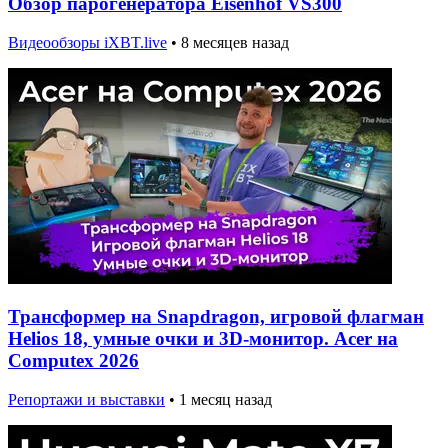
Обзор парогенератора Eisenhof VS300
Видеообзоры iXBT.live
•
8 месяцев назад
Трансформер на Snapdragon, игровой флагман
Helios 18, умные очки и 3D-монитор. Acer на
Computex 2026
Репортажи и выставки
•
1 месяц назад