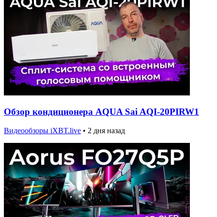
Обзор кондиционера AQUA Sai AQI-20PIRW1
Видеообзоры iXBT.live
•
2 дня назад