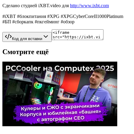
Сделано студией iXBT.video для
http://www.ixbt.com
#iXBT #блокпитания #XPG #XPGCyberCoreII1000Platinum
#БП #сборкапк #пкгейминг #обзор
Код для вставки
Смотрите ещё