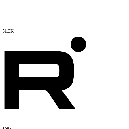
51.3K
+
108
+