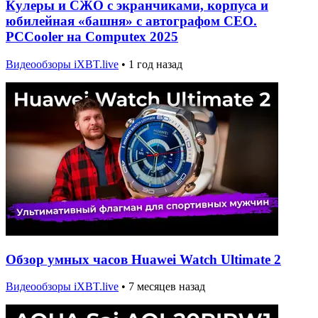
Кулеры и СЖО с экранчиками, корпуса и
юбилейная «башня» с автографом CEO.
PCCooler на Computex 2025
Видеообзоры iXBT.live
•
1 год назад
Обзор умных часов Huawei Watch Ultimate 2
Видеообзоры iXBT.live
•
7 месяцев назад