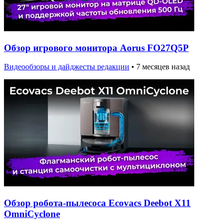
Обзор игрового монитора Aorus FO27Q5P
Видеообзоры и дайджесты редакции
•
7 месяцев назад
Обзор робота-пылесоса Ecovacs Deebot X11
OmniCyclone