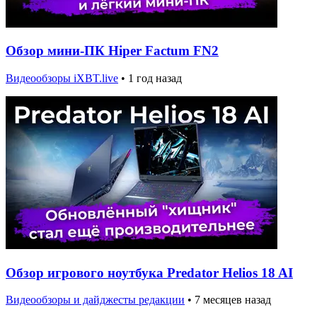
Обзор мини-ПК Hiper Factum FN2
Видеообзоры iXBT.live
•
1 год назад
Обзор игрового ноутбука Predator Helios 18 AI
Видеообзоры и дайджесты редакции
•
7 месяцев назад