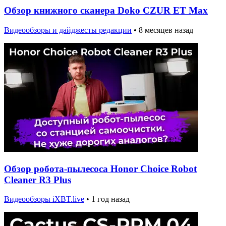
Обзор книжного сканера Doko CZUR ET Max
Видеообзоры и дайджесты редакции
•
8 месяцев назад
Обзор робота-пылесоса Honor Choice Robot
Cleaner R3 Plus
Видеообзоры iXBT.live
•
1 год назад