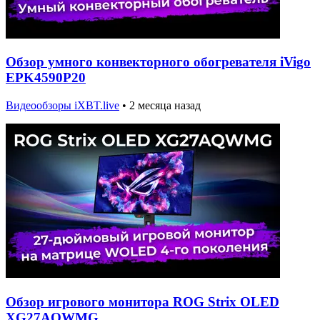
Обзор умного конвекторного обогревателя iVigo
EPK4590P20
Видеообзоры iXBT.live
•
2 месяца назад
Обзор игрового монитора ROG Strix OLED
XG27AQWMG