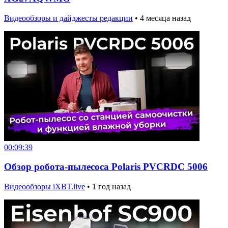
Видеообзоры и дайджесты редакции
•
4 месяца назад
00:09:39
Обзор робота-пылесоса Polaris PVCRDC 5006
Видеообзоры iXBT.live
•
1 год назад