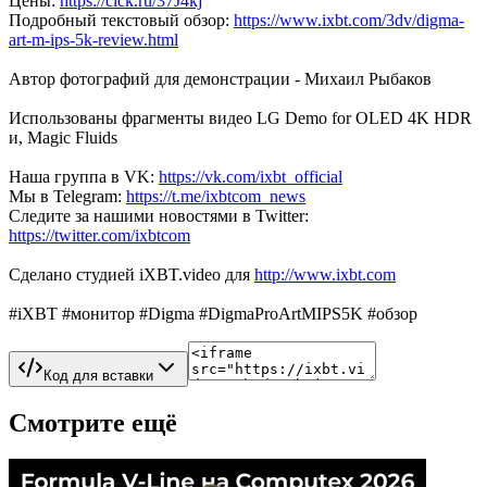
Цены:
https://clck.ru/37J4kj
Подробный текстовый обзор:
https://www.ixbt.com/3dv/digma-
art-m-ips-5k-review.html
Автор фотографий для демонстрации - Михаил Рыбаков
Использованы фрагменты видео LG Demo for OLED 4K HDR
и, Magic Fluids
Наша группа в VK:
https://vk.com/ixbt_official
Мы в Telegram:
https://t.me/ixbtcom_news
Следите за нашими новостями в Twitter:
https://twitter.com/ixbtcom
Сделано студией iXBT.video для
http://www.ixbt.com
#iXBT #монитор #Digma #DigmaProArtMIPS5K #обзор
Код для вставки
Смотрите ещё