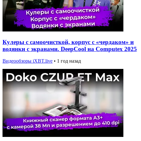
Кулеры с самоочисткой, корпус с «чердаком» и
водянки с экранами. DeepCool на Computex 2025
Видеообзоры iXBT.live
•
1 год назад