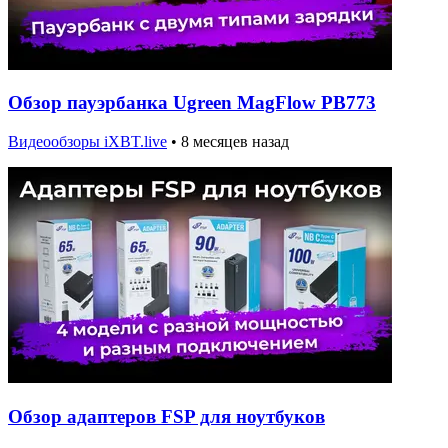
Обзор пауэрбанка Ugreen MagFlow PB773
Видеообзоры iXBT.live
•
8 месяцев назад
Обзор адаптеров FSP для ноутбуков