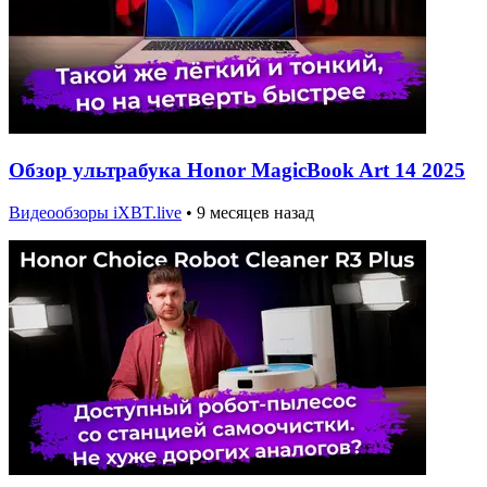
Обзор ультрабука Honor MagicBook Art 14 2025
Видеообзоры iXBT.live
•
9 месяцев назад