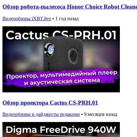
Обзор робота-пылесоса Honor Choice Robot Cleane
Видеообзоры iXBT.live
•
1 год назад
Обзор проектора Cactus CS-PRH.01
Видеообзоры и дайджесты редакции
•
9 месяцев назад