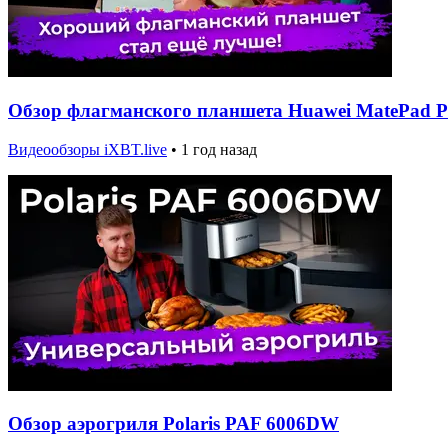
Обзор флагманского планшета Huawei MatePad Pro
Видеообзоры iXBT.live
•
1 год назад
Обзор аэрогриля Polaris PAF 6006DW