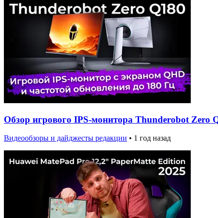
Обзор игрового IPS-монитора Thunderobot Zero 
Видеообзоры и дайджесты редакции
•
1 год назад