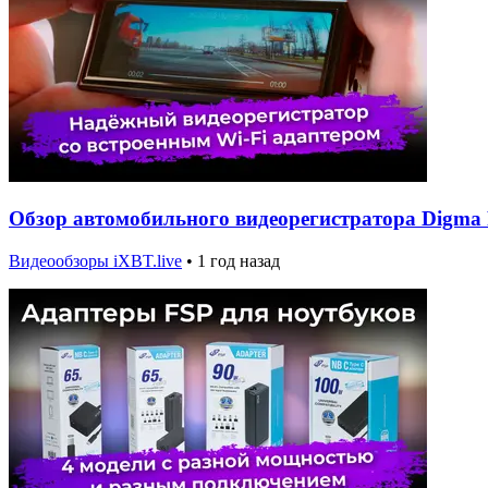
Обзор автомобильного видеорегистратора Digma 
Видеообзоры iXBT.live
•
1 год назад