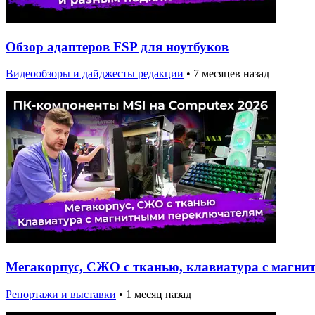
Обзор адаптеров FSP для ноутбуков
Видеообзоры и дайджесты редакции
•
7 месяцев назад
Мегакорпус, СЖО с тканью, клавиатура с магни
Репортажи и выставки
•
1 месяц назад