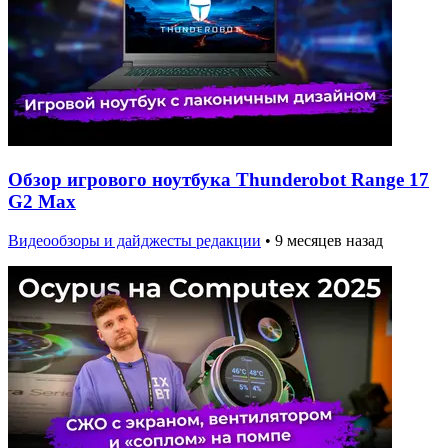
Обзор игрового ноутбука Thunderobot Range 17
G2 Max
Видеообзоры и дайджесты редакции
•
9 месяцев назад