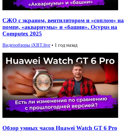
СЖО с экраном, вентилятором и «соплом» на
помпе, «аквариумы» и «башни». Ocypus на
Computex 2025
Видеообзоры iXBT.live
•
1 год назад
Обзор умных часов Huawei Watch GT 6 Pro