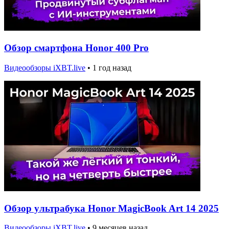
Обзор смартфона Honor 400 Pro
Видеообзоры iXBT.live
•
1 год назад
Обзор ультрабука Honor MagicBook Art 14 2025
Видеообзоры iXBT.live
•
9 месяцев назад