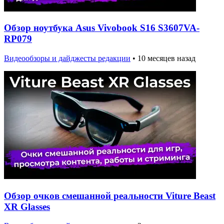
Обзор ноутбука Asus Vivobook S16 S3607VA-
RP079
Видеообзоры и дайджесты редакции
•
10 месяцев назад
Обзор очков смешанной реальности Viture Beast
XR Glasses