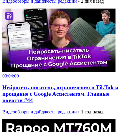
Видеообзоры и дайджесты редакции
•
2 дня назад
00:04:00
Нейросеть-писатель, ограничения в TikTok и
прощание с Google Ассистентом. Главные
новости #44
Видеообзоры и дайджесты редакции
•
1 год назад