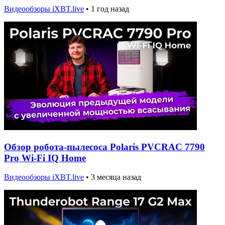
Видеообзоры iXBT.live
•
1 год назад
Обзор робота-пылесоса Polaris PVCRAC 7790
Pro Wi-Fi IQ Home
Видеообзоры iXBT.live
•
3 месяца назад