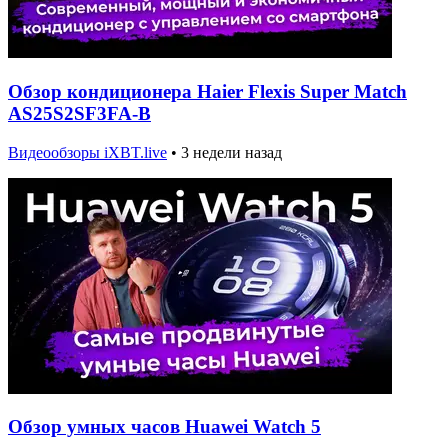
Обзор кондиционера Haier Flexis Super Match
AS25S2SF3FA-B
Видеообзоры iXBT.live
•
3 недели назад
Обзор умных часов Huawei Watch 5