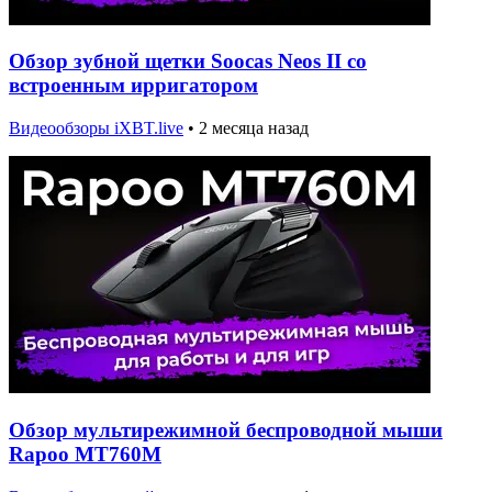
Обзор зубной щетки Soocas Neos II со
встроенным ирригатором
Видеообзоры iXBT.live
•
2 месяца назад
Обзор мультирежимной беспроводной мыши
Rapoo MT760M