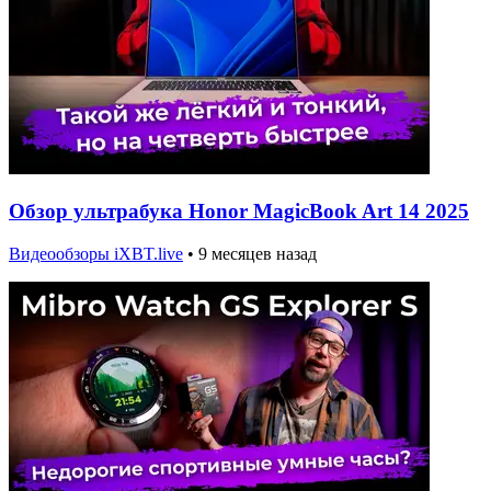
Обзор ультрабука Honor MagicBook Art 14 2025
Видеообзоры iXBT.live
•
9 месяцев назад