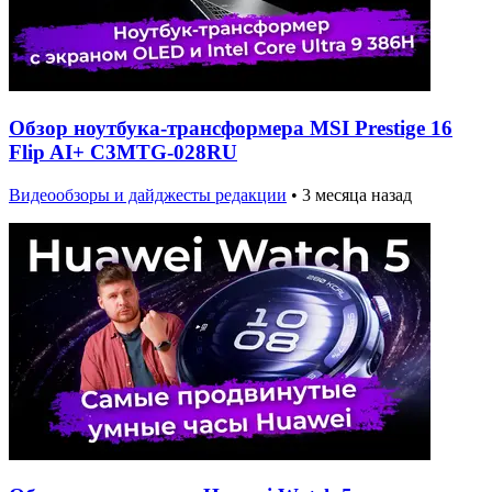
Обзор ноутбука-трансформера MSI Prestige 16
Flip AI+ C3MTG-028RU
Видеообзоры и дайджесты редакции
•
3 месяца назад