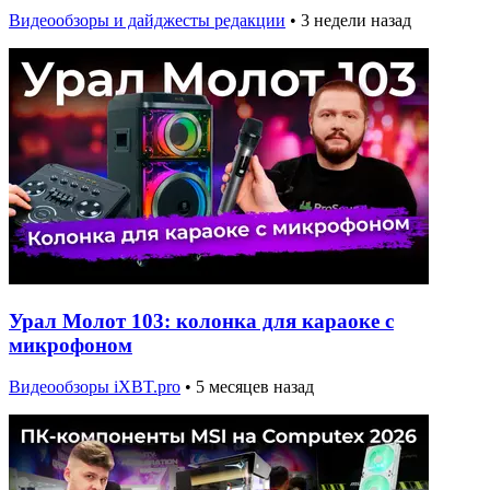
Видеообзоры и дайджесты редакции
•
3 недели назад
Урал Молот 103: колонка для караоке с
микрофоном
Видеообзоры iXBT.pro
•
5 месяцев назад