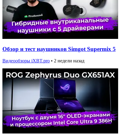
Обзор и тест наушников Simgot Supermix 5
Видеообзоры iXBT.pro
•
2 недели назад