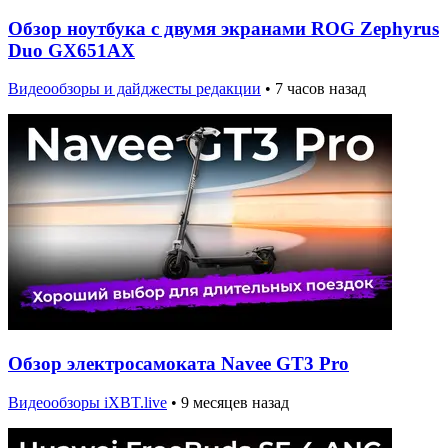
Обзор ноутбука с двумя экранами ROG Zephyrus
Duo GX651AX
Видеообзоры и дайджесты редакции
•
7 часов назад
Обзор электросамоката Navee GT3 Pro
Видеообзоры iXBT.live
•
9 месяцев назад