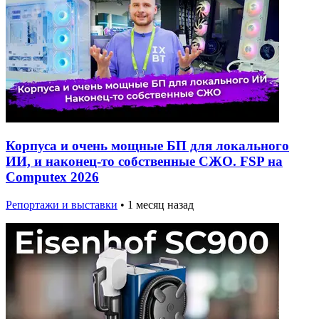
Корпуса и очень мощные БП для локального
ИИ, и наконец-то собственные СЖО. FSP на
Computex 2026
Репортажи и выставки
•
1 месяц назад