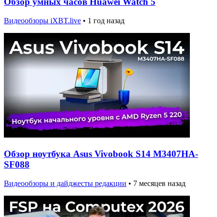
Обзор умных часов Huawei Watch 5
Видеообзоры iXBT.live
•
1 год назад
Обзор ноутбука Asus Vivobook S14 M3407HA-
SF088
Видеообзоры и дайджесты редакции
•
7 месяцев назад