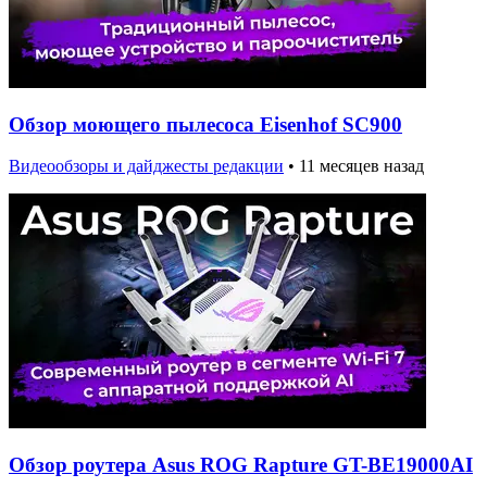
Обзор моющего пылесоса Eisenhof SC900
Видеообзоры и дайджесты редакции
•
11 месяцев назад
Обзор роутера Asus ROG Rapture GT-BE19000AI