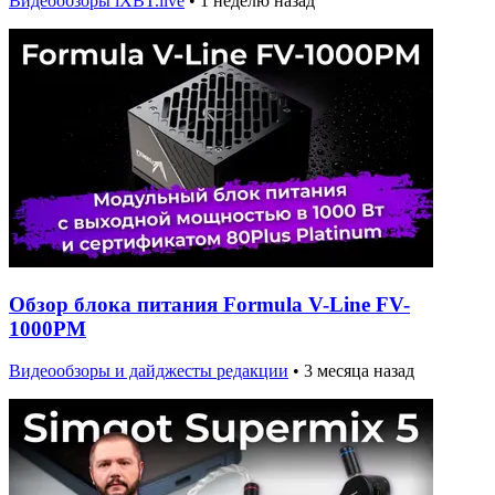
Видеообзоры iXBT.live
•
1 неделю назад
Обзор блока питания Formula V-Line FV-
1000PM
Видеообзоры и дайджесты редакции
•
3 месяца назад