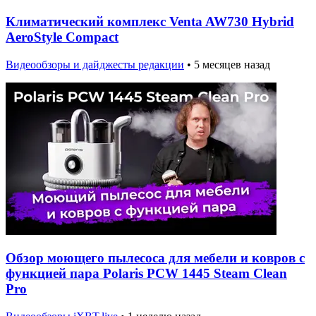
Климатический комплекс Venta AW730 Hybrid
AeroStyle Compact
Видеообзоры и дайджесты редакции
•
5 месяцев назад
Обзор моющего пылесоса для мебели и ковров с
функцией пара Polaris PCW 1445 Steam Clean
Pro