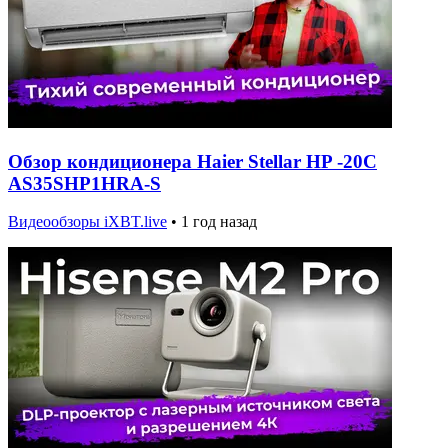
Обзор кондиционера Haier Stellar HP -20C
AS35SHP1HRA-S
Видеообзоры iXBT.live
•
1 год назад