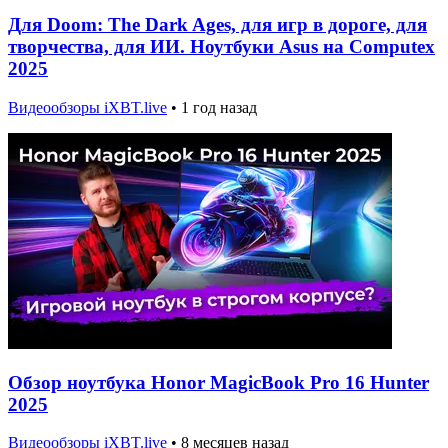
Для Doom: The Dark Ages, для игр в дороге, для
творчества, для ИИ. Ноутбуки Asus на Computex
2025
Видеообзоры iXBT.live
•
1 год назад
Обзор ноутбука Honor MagicBook Pro 16 Hunter
2025
Видеообзоры iXBT.live
•
8 месяцев назад