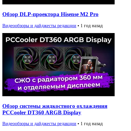
Обзор DLP-проектора Hisense M2 Pro
Видеообзоры и дайджесты редакции
•
1 год назад
Обзор системы жидкостного охлаждения
PCCooler DT360 ARGB Display
Видеообзоры и дайджесты редакции
•
1 год назад