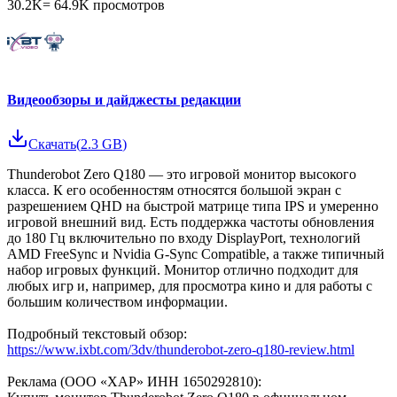
30.2K
=
64.9K
просмотров
Видеообзоры и дайджесты редакции
Скачать
(
2.3 GB
)
Thunderobot Zero Q180 — это игровой монитор высокого
класса. К его особенностям относятся большой экран с
разрешением QHD на быстрой матрице типа IPS и умеренно
игровой внешний вид. Есть поддержка частоты обновления
до 180 Гц включительно по входу DisplayPort, технологий
AMD FreeSync и Nvidia G-Sync Compatible, а также типичный
набор игровых функций. Монитор отлично подходит для
любых игр и, например, для просмотра кино и для работы с
большим количеством информации.
Подробный текстовый обзор:
https://www.ixbt.com/3dv/thunderobot-zero-q180-review.html
Реклама (ООО «ХАР» ИНН 1650292810):