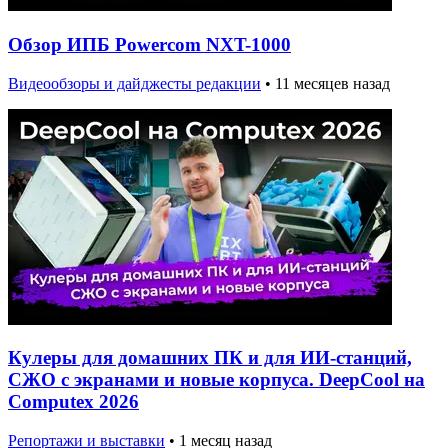
Обзор ИПБ Powercom NXT-1000
Видеообзоры и дайджесты редакции
•
11 месяцев назад
Кулеры для домашних ПК и для ИИ-станций,
СЖО с экранами и новые корпуса. DeepCool на
Computex 2026
Репортажи и выставки
•
1 месяц назад