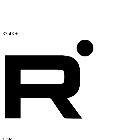
33.4K
+
1.2K
+