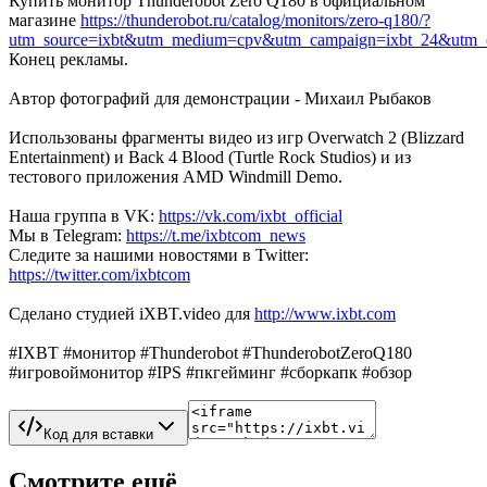
Купить монитор Thunderobot Zero Q180 в официальном
магазине
https://thunderobot.ru/catalog/monitors/zero-q180/?
utm_source=ixbt&utm_medium=cpv&utm_campaign=ixbt_24&utm_c
Конец рекламы.
Автор фотографий для демонстрации - Михаил Рыбаков
Использованы фрагменты видео из игр Overwatch 2 (Blizzard
Entertainment) и Back 4 Blood (Turtle Rock Studios) и из
тестового приложения AMD Windmill Demo.
Наша группа в VK:
https://vk.com/ixbt_official
Мы в Telegram:
https://t.me/ixbtcom_news
Следите за нашими новостями в Twitter:
https://twitter.com/ixbtcom
Сделано студией iXBT.video для
http://www.ixbt.com
#IXBT #монитор #Thunderobot #ThunderobotZeroQ180
#игровоймонитор #IPS #пкгейминг #сборкапк #обзор
Код для вставки
Смотрите ещё