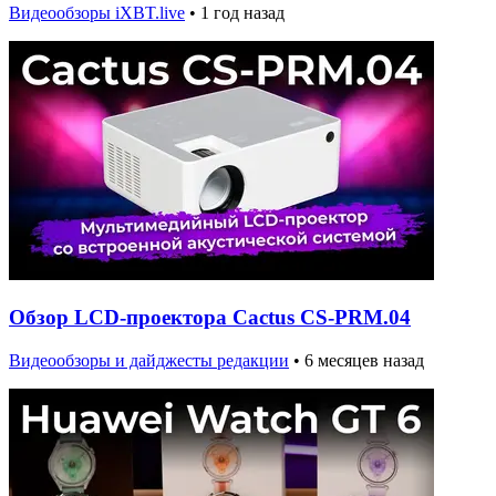
Видеообзоры iXBT.live
•
1 год назад
Обзор LCD-проектора Cactus CS-PRM.04
Видеообзоры и дайджесты редакции
•
6 месяцев назад