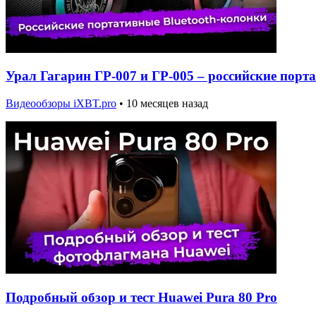
Урал Гагарин ГР-007 и ГР-005 – российские порт
Видеообзоры iXBT.pro
•
10 месяцев назад
Подробный обзор и тест Huawei Pura 80 Pro