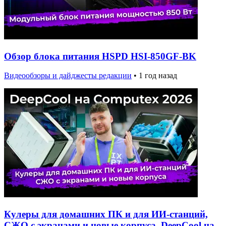
Обзор блока питания HSPD HSI-850GF-BK
Видеообзоры и дайджесты редакции
•
1 год назад
Кулеры для домашних ПК и для ИИ-станций,
СЖО с экранами и новые корпуса. DeepCool на