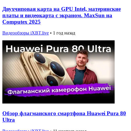
Двухчиповая карта на GPU Intel, материнские
платы и видеокарта с экраном. MaxSun на
Computex 2025
Видеообзоры iXBT.live
•
1 год назад
Обзор флагманского смартфона Huawei Pura 80
Ultra