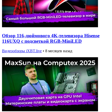
Обзор 116-дюймового 4K-телевизора Hisense
116UXQ с подсветкой RGB-MiniLED
Видеообзоры iXBT.live
•
8 месяцев назад