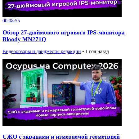
00:08:55
Обзор 27-дюймового игрового IPS-монитора
Bloody MN271Q
Видеообзоры и дайджесты редакции
•
1 год назад
СЖО с экранами и измеряемой геометрией