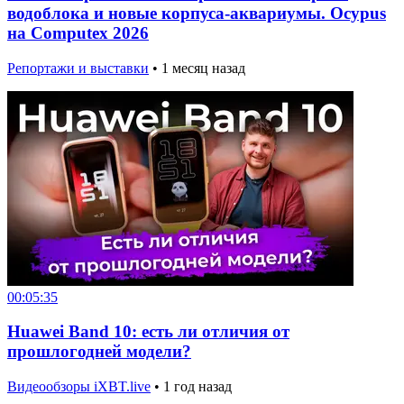
водоблока и новые корпуса-аквариумы. Ocypus
на Computex 2026
Репортажи и выставки
•
1 месяц назад
00:05:35
Huawei Band 10: есть ли отличия от
прошлогодней модели?
Видеообзоры iXBT.live
•
1 год назад