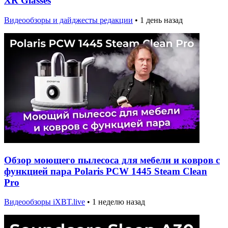
XR Glasses
Видеообзоры и дайджесты редакции
•
1 день назад
Обзор моющего пылесоса для мебели и ковров с
функцией пара Polaris PCW 1445 Steam Clean
Pro
Видеообзоры iXBT.live
•
1 неделю назад