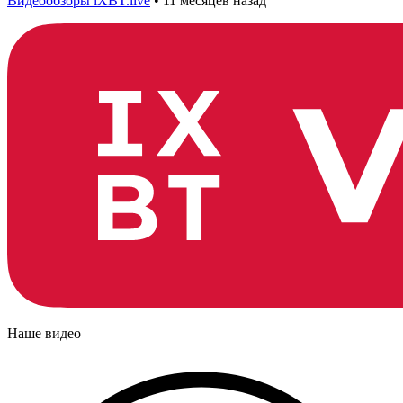
Видеообзоры iXBT.live
•
11 месяцев назад
Наше видео