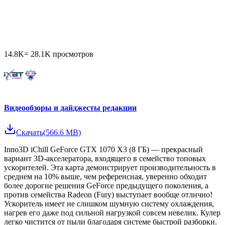
14.8K
=
28.1K
просмотров
Видеообзоры и дайджесты редакции
Скачать
(
566.6 MB
)
Inno3D iChill GeForce GTX 1070 X3 (8 ГБ) — прекрасный
вариант 3D-акселератора, входящего в семейство топовых
ускорителей. Эта карта демонстрирует производительность в
среднем на 10% выше, чем референсная, уверенно обходит
более дорогие решения GeForce предыдущего поколения, а
против семейства Radeon (Fury) выступает вообще отлично!
Ускоритель имеет не слишком шумную систему охлаждения,
нагрев его даже под сильной нагрузкой совсем невелик. Кулер
легко чистится от пыли благодаря системе быстрой разборки.