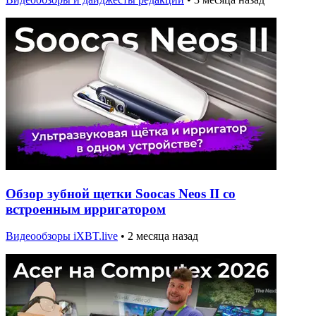
Обзор зубной щетки Soocas Neos II со
встроенным ирригатором
Видеообзоры iXBT.live
•
2 месяца назад