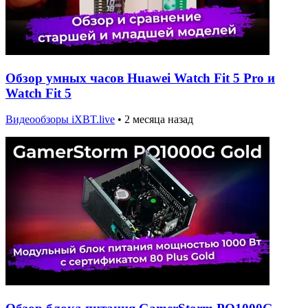
Обзор умных часов Huawei Watch Fit 5 Pro и
Watch Fit 5
Видеообзоры iXBT.live
•
2 месяца назад