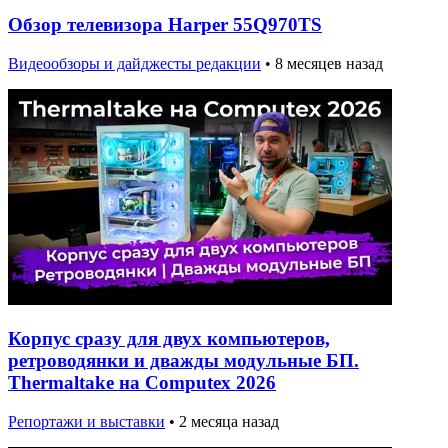
Обзор телевизора Harper 55Q970TS
Видеообзоры и дайджесты редакции
•
8 месяцев назад
Корпус сразу для двух компьютеров,
ретроводянки и дважды модульные БП.
Thermaltake на Computex 2026
Репортажи и выставки
•
2 месяца назад