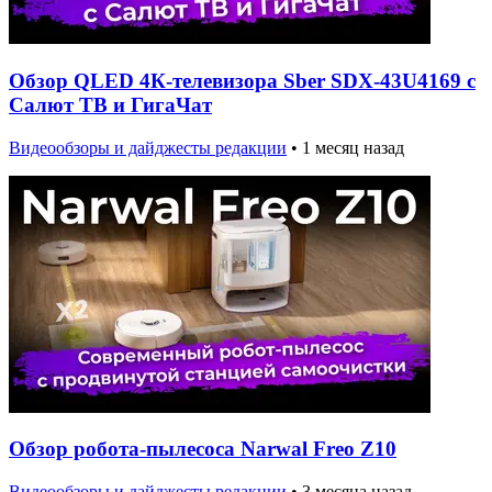
Обзор QLED 4К-телевизора Sber SDX-43U4169 с
Салют ТВ и ГигаЧат
Видеообзоры и дайджесты редакции
•
1 месяц назад
Обзор робота-пылесоса Narwal Freo Z10
Видеообзоры и дайджесты редакции
•
3 месяца назад