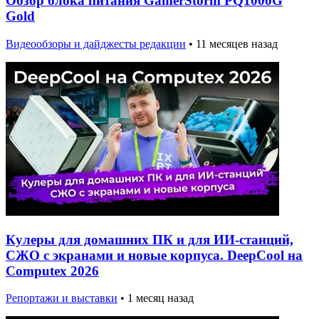
Обзор блока питания GamerStorm PQ1000G
Gold
Видеообзоры и дайджесты редакции
•
11 месяцев назад
Кулеры для домашних ПК и для ИИ-станций,
СЖО с экранами и новые корпуса. DeepCool на
Computex 2026
Репортажи и выставки
•
1 месяц назад