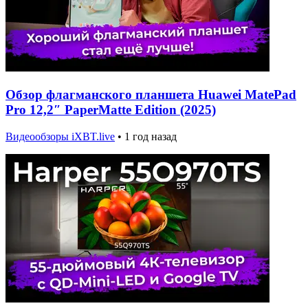
Обзор флагманского планшета Huawei MatePad
Pro 12,2″ PaperMatte Edition (2025)
Видеообзоры iXBT.live
•
1 год назад