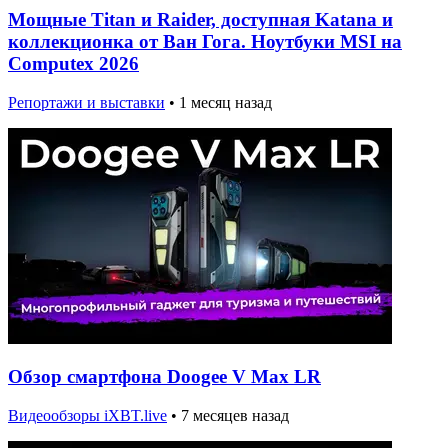
Мощные Titan и Raider, доступная Katana и
коллекционка от Ван Гога. Ноутбуки MSI на
Computex 2026
Репортажи и выставки
•
1 месяц назад
Обзор смартфона Doogee V Max LR
Видеообзоры iXBT.live
•
7 месяцев назад