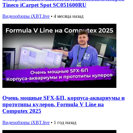
Tineco iCarpet Spot SC051600RU
Видеообзоры iXBT.live
•
4 месяца назад
Очень мощные SFX-БП, корпуса-аквариумы и
прототипы кулеров. Formula V Line на
Computex 2025
Видеообзоры iXBT.live
•
1 год назад