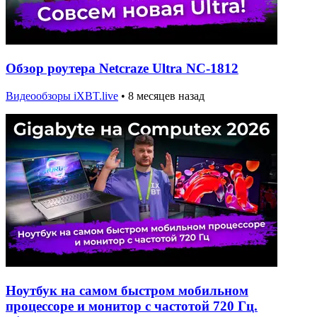
Обзор роутера Netcraze Ultra NC-1812
Видеообзоры iXBT.live
•
8 месяцев назад
Ноутбук на самом быстром мобильном
процессоре и монитор с частотой 720 Гц.