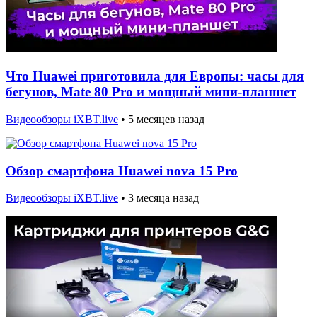
Что Huawei приготовила для Европы: часы для
бегунов, Mate 80 Pro и мощный мини-планшет
Видеообзоры iXBT.live
•
5 месяцев назад
Обзор смартфона Huawei nova 15 Pro
Видеообзоры iXBT.live
•
3 месяца назад