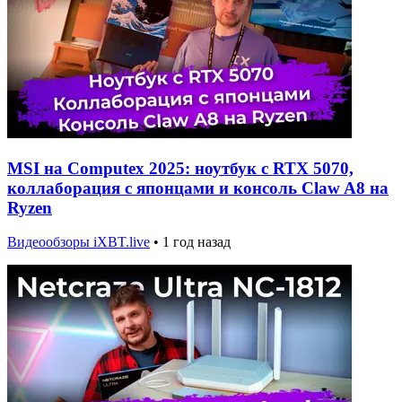
MSI на Computex 2025: ноутбук с RTX 5070,
коллаборация с японцами и консоль Claw A8 на
Ryzen
Видеообзоры iXBT.live
•
1 год назад