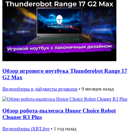
Обзор игрового ноутбука Thunderobot Range 17
G2 Max
Видеообзоры и дайджесты редакции
•
9 месяцев назад
Обзор робота-пылесоса Honor Choice Robot
Cleaner R3 Plus
Видеообзоры iXBT.live
•
1 год назад