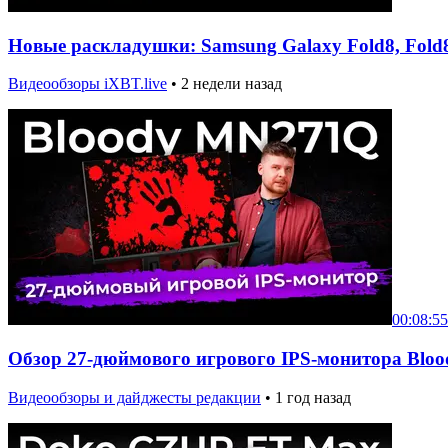
Новые раскладушки: Samsung Galaxy Fold8, Fold8 
Видеообзоры iXBT.live
•
2 недели назад
00:08:55
Обзор 27-дюймового игрового IPS-монитора Blo
Видеообзоры и дайджесты редакции
•
1 год назад