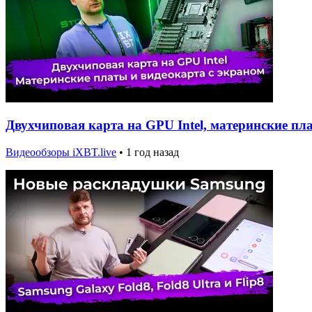
Двухчиповая карта на GPU Intel, материнские пл
Видеообзоры iXBT.live
•
1 год назад