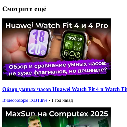
Смотрите ещё
Обзор умных часов Huawei Watch Fit 4 и Watch Fit
Видеообзоры iXBT.live
•
1 год назад