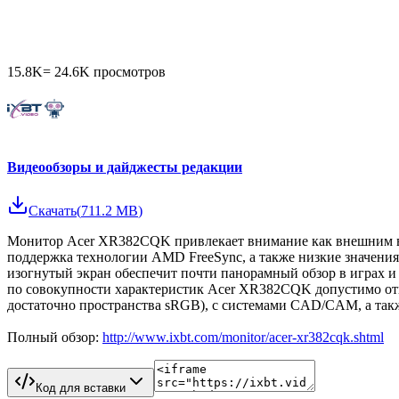
15.8K
=
24.6K
просмотров
Видеообзоры и дайджесты редакции
Скачать
(
711.2 MB
)
Монитор Acer XR382CQK привлекает внимание как внешним ви
поддержка технологии AMD FreeSync, а также низкие значени
изогнутый экран обеспечит почти панорамный обзор в играх и 
по совокупности характеристик Acer XR382CQK допустимо отн
достаточно пространства sRGB), с системами CAD/CAM, а такж
Полный обзор:
http://www.ixbt.com/monitor/acer-xr382cqk.shtml
Код для вставки