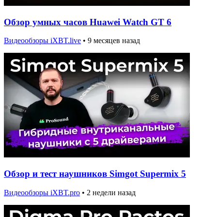
Обзор умных часов Huawei Watch GT 6
Видеообзоры iXBT.live
•
9 месяцев назад
Обзор и тест наушников Simgot Supermix 5
Видеообзоры iXBT.pro
•
2 недели назад