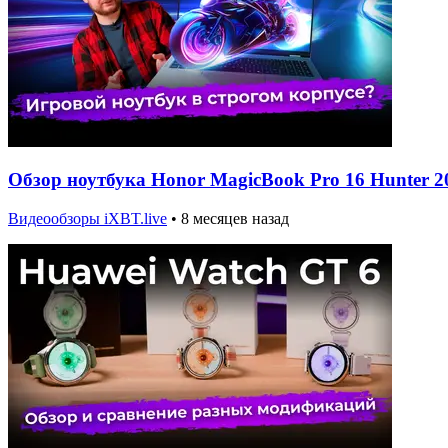
Обзор ноутбука Honor MagicBook Pro 16 Hunter 2
Видеообзоры iXBT.live
•
8 месяцев назад