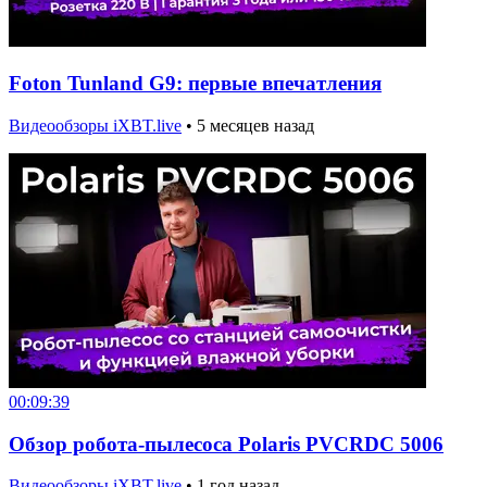
Foton Tunland G9: первые впечатления
Видеообзоры iXBT.live
•
5 месяцев назад
00:09:39
Обзор робота-пылесоса Polaris PVCRDC 5006
Видеообзоры iXBT.live
•
1 год назад