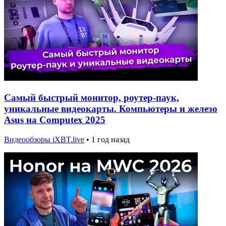
Самый быстрый монитор, роутер-паук,
уникальные видеокарты. Компьютеры и железо
Asus на Computex 2025
Видеообзоры iXBT.live
•
1 год назад