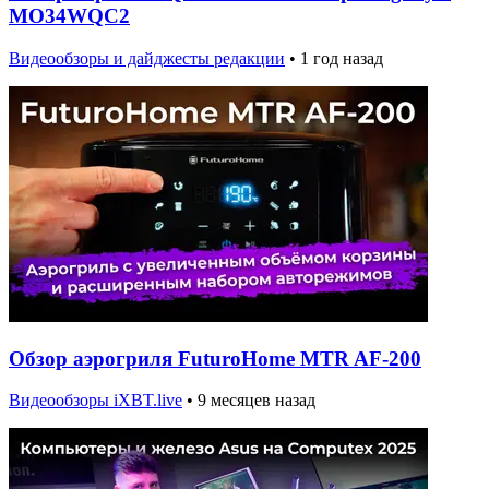
MO34WQC2
Видеообзоры и дайджесты редакции
•
1 год назад
Обзор аэрогриля FuturoHome MTR AF-200
Видеообзоры iXBT.live
•
9 месяцев назад