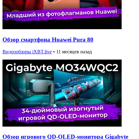
Обзор смартфона Huawei Pura 80
Видеообзоры iXBT.live
•
11 месяцев назад
Обзор игрового QD-OLED-монитора Gigabyte