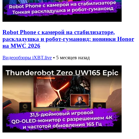
Robot Phone с камерой на стабилизаторе,
раскладушка и робот-гуманоид: новинки Honor
на MWC 2026
Видеообзоры iXBT.live
•
5 месяцев назад