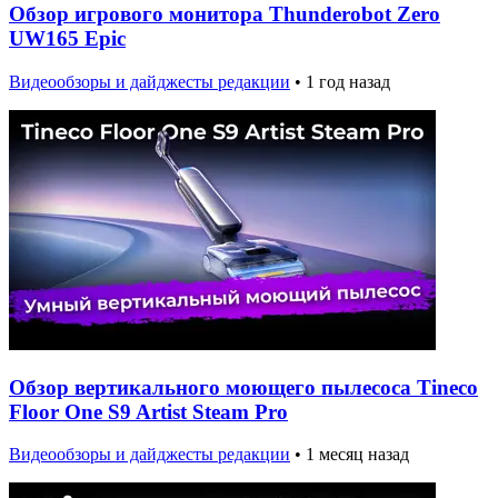
Обзор игрового монитора Thunderobot Zero
UW165 Epic
Видеообзоры и дайджесты редакции
•
1 год назад
Обзор вертикального моющего пылесоса Tineco
Floor One S9 Artist Steam Pro
Видеообзоры и дайджесты редакции
•
1 месяц назад