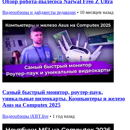
Обзор робота-пылесоса Narwal Freo Z Ultra
Видеообзоры и дайджесты редакции
•
10 месяцев назад
Самый быстрый монитор, роутер-паук,
уникальные видеокарты. Компьютеры и железо
Asus на Computex 2025
Видеообзоры iXBT.live
•
1 год назад