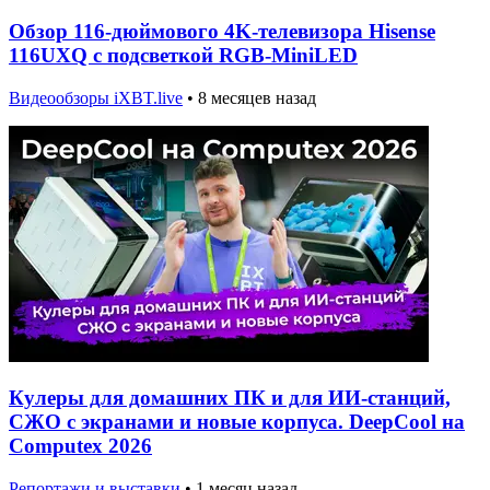
Обзор 116-дюймового 4K-телевизора Hisense
116UXQ с подсветкой RGB-MiniLED
Видеообзоры iXBT.live
•
8 месяцев назад
Кулеры для домашних ПК и для ИИ-станций,
СЖО с экранами и новые корпуса. DeepCool на
Computex 2026
Репортажи и выставки
•
1 месяц назад