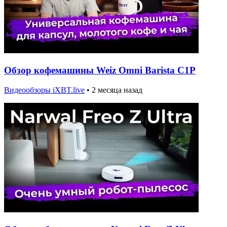
Обзор кофемашины Weiz Omni Barista C1P
Видеообзоры iXBT.live
•
2 месяца назад