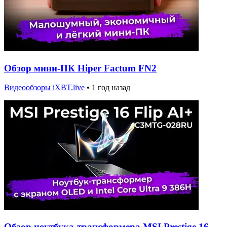
Обзор мини-ПК Hiper Factum FN2
Видеообзоры iXBT.live
•
1 год назад
Обзор ноутбука-трансформера MSI Prestige 16