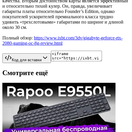
качества. Вторым достоинством карты является эффективный
и относительно тихий кулер. Он, правда, увеличивает
габариты платы относительно Founder’s Edition, однако
покупателей ускорителей премиального класса трудно
удивить «трехслотовыми» габаритами по ширине и длиной
около 30 см.
Полный обзор:
https://www.ixbt.com/3dv/gigabyte-geforce-rtx-
2080-gaming-oc-8g-review.html
Код для вставки
Смотрите ещё