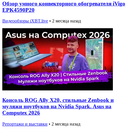
Обзор умного конвекторного обогревателя iVigo
EPK4590P20
Видеообзоры iXBT.live
•
2 месяца назад
Консоль ROG Ally X20, стильные Zenbook и
муляжи ноутбуков на Nvidia Spark. Asus на
Computex 2026
Репортажи и выставки
•
2 месяца назад