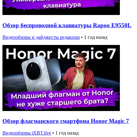
Обзор беспроводной клавиатуры Rapoo E9550L
Видеообзоры и дайджесты редакции
•
1 год назад
Обзор флагманского смартфона Honor Magic 7
Видеообзоры iXBT.live
•
1 год назад