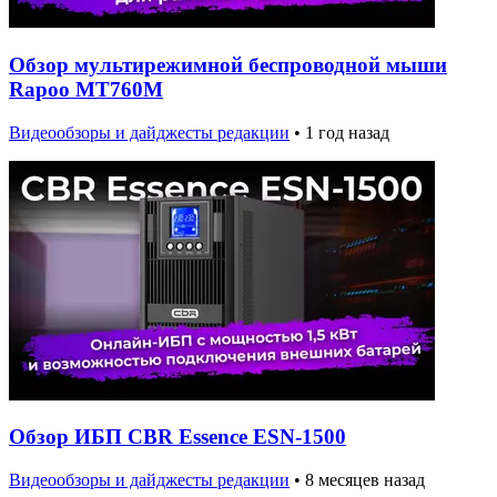
Обзор мультирежимной беспроводной мыши
Rapoo MT760M
Видеообзоры и дайджесты редакции
•
1 год назад
Обзор ИБП CBR Essence ESN-1500
Видеообзоры и дайджесты редакции
•
8 месяцев назад