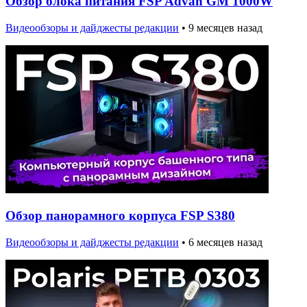
Обзор блока питания FSP Advan GM 1000W
Видеообзоры и дайджесты редакции
•
9 месяцев назад
Обзор панорамного корпуса FSP S380
Видеообзоры и дайджесты редакции
•
6 месяцев назад