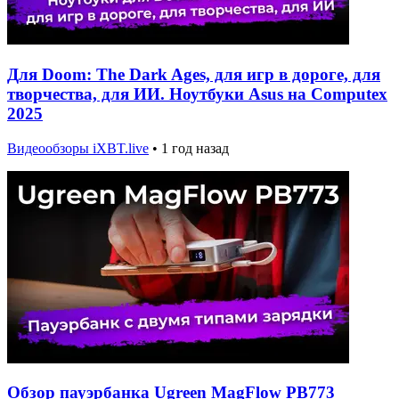
Для Doom: The Dark Ages, для игр в дороге, для
творчества, для ИИ. Ноутбуки Asus на Computex
2025
Видеообзоры iXBT.live
•
1 год назад
Обзор пауэрбанка Ugreen MagFlow PB773