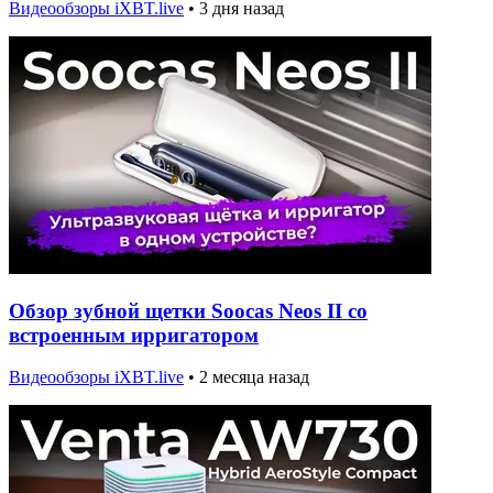
Видеообзоры iXBT.live
•
3 дня назад
Обзор зубной щетки Soocas Neos II со
встроенным ирригатором
Видеообзоры iXBT.live
•
2 месяца назад