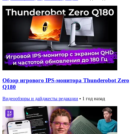
Обзор игрового IPS-монитора Thunderobot Zero
Q180
Видеообзоры и дайджесты редакции
•
1 год назад