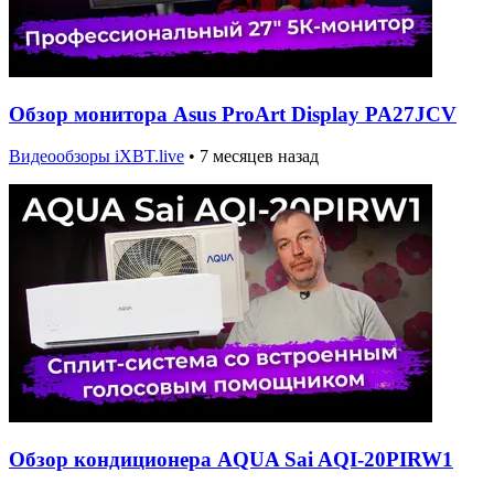
Обзор монитора Asus ProArt Display PA27JCV
Видеообзоры iXBT.live
•
7 месяцев назад
Обзор кондиционера AQUA Sai AQI-20PIRW1