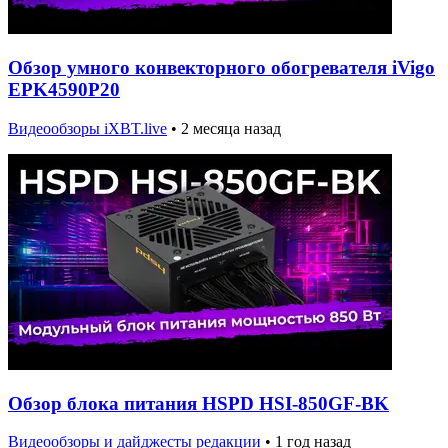
Обзор умного конвекторного обогревателя iVigo
EPK4590P20
Видеообзоры iXBT.live
•
2 месяца назад
Обзор блока питания HSPD HSI-850GF-BK
Видеообзоры и дайджесты редакции
•
1 год назад