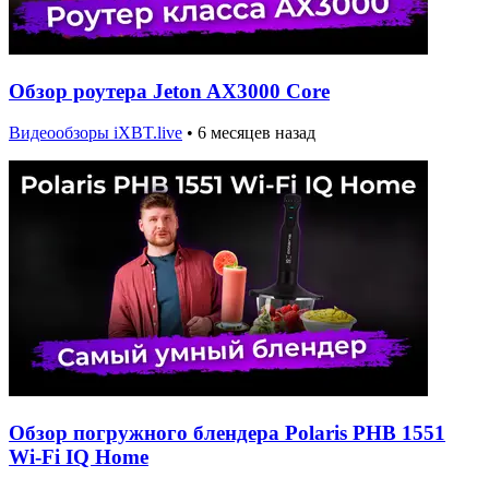
Обзор роутера Jeton AX3000 Core
Видеообзоры iXBT.live
•
6 месяцев назад
Обзор погружного блендера Polaris PHB 1551
Wi-Fi IQ Home