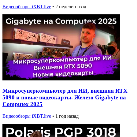
Видеообзоры iXBT.live
•
2 недели назад
Микросуперкомпьютер для ИИ, внешняя RTX
5090 и новые видеокарты. Железо Gigabyte на
Computex 2025
Видеообзоры iXBT.live
•
1 год назад