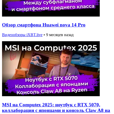
Обзор смартфона Huawei nova 14 Pro
Видеообзоры iXBT.live
•
9 месяцев назад
MSI на Computex 2025: ноутбук с RTX 5070,
коллаборация с японцами и консоль Claw A8 на